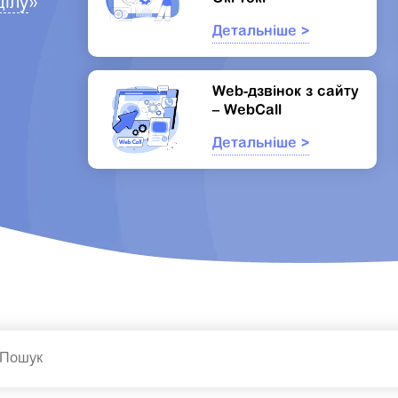
ділу
»
Детальніше >
Web-дзвінок з сайту
– WebCall
Детальніше >