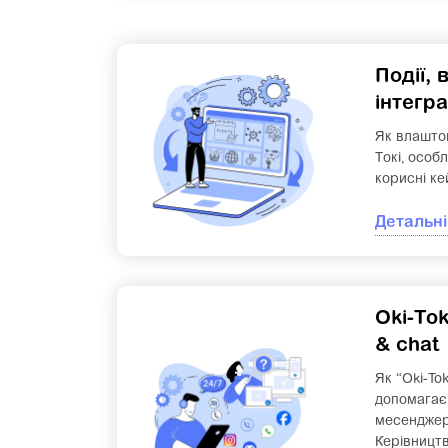
Події, 
інтегра
Як влаштова
Токі, особ
корисні ке
Детальні
Oki-Tok
& chat
Як “Oki-Tok
допомагає 
месенджер
Керівницт