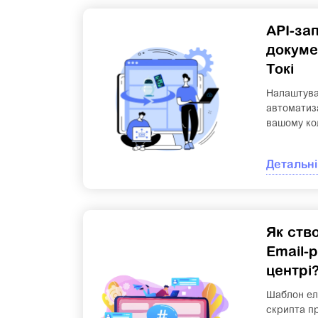
API-за
докумен
Токі
Налаштува
автоматизац
вашому кол
Детальні
Як ств
Email-р
центрі
Шаблон ел
скрипта п