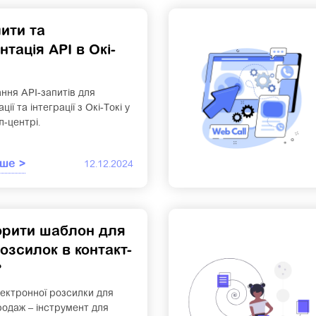
пити та
тація API в Окі-
ння API-запитів для
ії та інтеграції з Окі-Токі у
-центрі.
ше >
12.12.2024
орити шаблон для
озсилок в контакт-
?
ектронної розсилки для
родаж – інструмент для