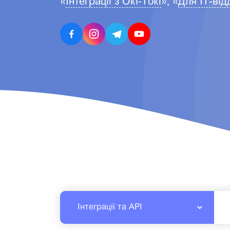
«
Інтеграції з Окi-Токі
», «
Для ІТ-від