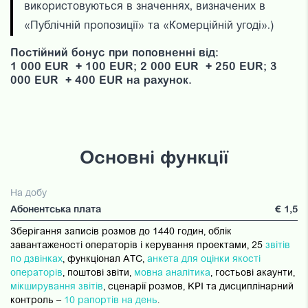
використовуються в значеннях, визначених в
«Публічній пропозиції» та «Комерційній угоді».)
Постійний бонус при поповненні від:
1 000
EUR
+
100 EUR;
2 000
EUR
+
250 EUR
;
3
000
EUR
+
400 EUR
на рахунок.
Основні функції
На добу
Абонентська плата
€ 1,5
Зберігання записів розмов до 1440 годин, облік
завантаженості операторів і керування проектами, 25
звітів
по дзвінках
, функціонал АТС,
анкета для оцінки якості
операторів
, поштові звіти,
мовна аналітика
, гостьові акаунти,
мікширування звітів
, сценарії розмов, KPI та дисциплінарний
контроль –
10 рапортів на день
.