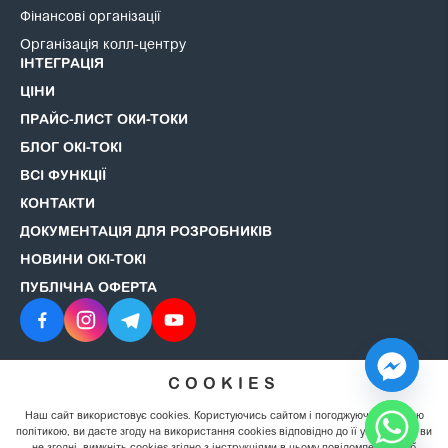
Фінансові організації
Організація колл-центру
ІНТЕГРАЦІЯ
ЦІНИ
ПРАЙС-ЛИСТ ОКИ-ТОКИ
БЛОГ ОКІ-ТОКІ
ВСІ ФУНКЦІЇ
КОНТАКТИ
ДОКУМЕНТАЦІЯ ДЛЯ РОЗРОБНИКІВ
НОВИНИ ОКІ-ТОКІ
ПУБЛІЧНА ОФЕРТА
COOKIES
© 2008–2026 ОКІ-ТОКІ. Всі права захищені.
Політика
конфіденційності
Наш сайт використовує cookies. Користуючись сайтом і погоджуючись із цією
політикою, ви даєте згоду на використання cookies відповідно до її умов. Якщо ви