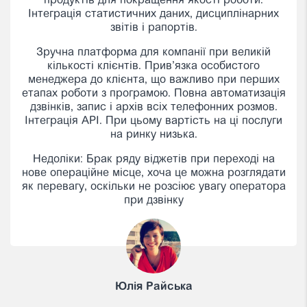
ціну. Є люди — платіть, немає людей не платіть.
Реалізували вже велику кількість проектів на
платформі Окі. Дуже зручні віджети для
відстеження показників та гнучкі налаштування.
Якщо хочете швидко запустити проект, який буде
стабільно працювати, однозначно радимо Окі. У
нас не було ситуацій за 5 років щоб Окі не
працювало більше 4-5 хвилин і це трапляється
дуже рідко.
Богдан Кошевий