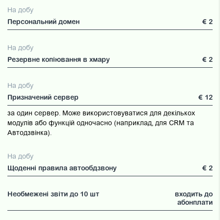
На добу
Персональний домен
€ 2
На добу
Резервне копіювання в хмару
€ 2
На добу
Призначений сервер
€ 12
за один сервер. Може використовуватися для декількох
модулів або функцій одночасно (наприклад, для CRM та
Автодзвінка).
На добу
Щоденні правила автообдзвону
€ 2
Необмежені звіти до 10 шт
входить до
абонплати