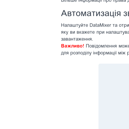
Більше інформації про права 
Автоматизація з
Налаштуйте DataMixer та отрим
яку ви вкажете при налаштува
завантаження.
Важливо!
Повідомлення може 
для розподілу інформації між 