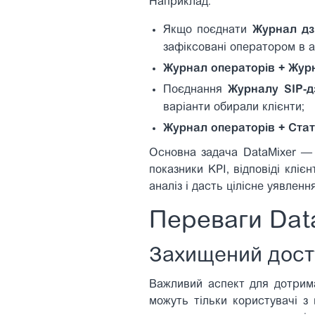
Наприклад:
Якщо поєднати
Журнал дз
зафіксовані оператором в а
Журнал операторів + Жур
Поєднання
Журналу SIP-дз
варіанти обирали клієнти;
Журнал операторів + Стат
Основна задача DataMixer — о
показники KPI, відповіді кліє
аналіз і дасть цілісне уявленн
Переваги Data
Захищений дост
Важливий аспект для дотрима
можуть тільки користувачі 