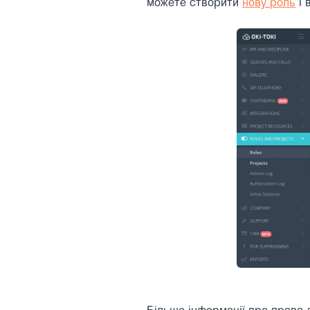
можете створити
нову роль
і