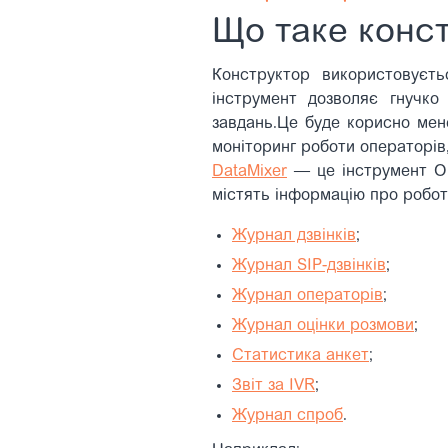
Що таке конст
Конструктор використовуєть
інструмент дозволяє гнучко
завдань.
Це буде корисно мене
моніторинг роботи операторів,
DataMixer
— це інструмент Окі
містять інформацію про роботу
Журнал дзвінків
;
Журнал SIP-дзвінків
;
Журнал операторів
;
Журнал оцінки розмови
;
Статистика анкет
;
Звіт за IVR
;
Журнал спроб
.