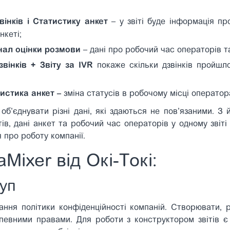
вінків і Статистику анкет
– у звіті буде інформація про
нкеті;
нал оцінки розмови
–
дані про робочий час операторів т
вінків + Звіту за IVR
покаже скільки дзвінків пройш
истика анкет –
зміна статусів в робочому місці операто
б’єднувати різні дані, які здаються не пов’язаними. З
нтів, дані анкет та робочий час операторів у одному звіт
я про роботу компанії.
Mixer від Окі-Токі:
уп
ння політики конфіденційності компаній. Створювати, р
з певними правами.
Для роботи з конструктором звітів
є