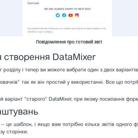
Повідомлення про готовий звіт
я створення DataMixer
 розділу і тепер ви можете вибрати один з двох варіанті
овачків” так як він простий у використанні. Все що потрі
ий варіант “старого” DataMixer, при якому посилання фор
аштувань
і – це шаблон, і якщо вам потрібно кілька звітів одного 
зу сторінки.