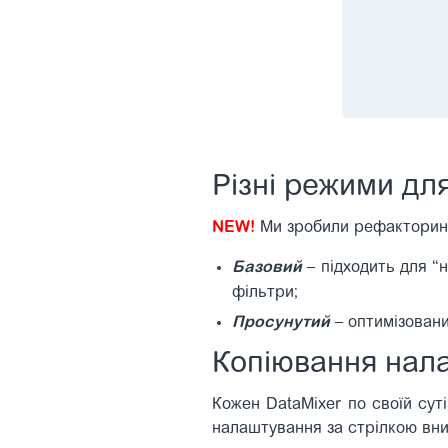
Різні режими дл
NEW!
Ми зробили рефакторинг
Базовий
– підходить для “н
фільтри;
Просунутий
– оптимізован
Копіювання нал
Кожен DataMixer по своїй сут
налаштування за стрілкою вни