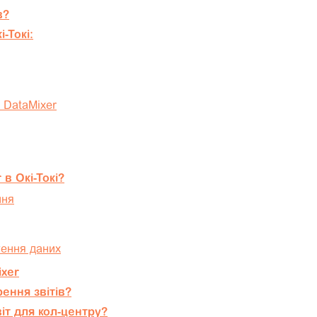
в?
-Токі:
 DataMixer
в Окі-Токі?
ння
ження даних
ixer
ення звітів?
іт для кол-центру?