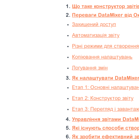
1.
Що таке конструктор звіті
2.
Переваги DataMixer від Окі
Захищений доступ
Автоматизація звіту
Різні режими для створення
Копіювання налаштувань
Логування змін
3.
Як налаштувати DataMixer 
Етап 1: Основні налаштува
Етап 2: Конструктор звіту
Етап 3: Перегляд і заванта
4.
Управління звітами DataM
5.
Які існують способи створ
6.
Як зробити ефективний зв