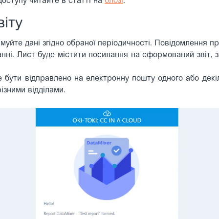
доступу читайте в статті на
блозі
.
віту
уйте дані згідно обраної періодичності. Повідомлення пр
нні. Лист буде містити посилання на сформований звіт, 
бути відправлено на електронну пошту одного або декіл
різними відділами.