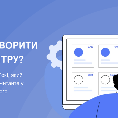
ТВОРИТИ
НТРУ?
окі, який
 Читайте у
його