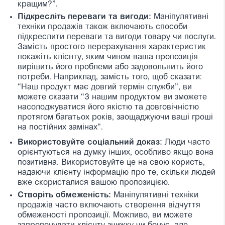
кращим?”.
Підкресліть переваги та вигоди:
Маніпулятивні
техніки продажів також включають способи
підкреслити переваги та вигоди товару чи послуги.
Замість простого перерахування характеристик
покажіть клієнту, яким чином ваша пропозиція
вирішить його проблеми або задовольнить його
потреби. Наприклад, замість того, щоб сказати:
“Наш продукт має довгий термін служби”, ви
можете сказати “З нашим продуктом ви зможете
насолоджуватися його якістю та довговічністю
протягом багатьох років, заощаджуючи ваші гроші
на постійних замінах”.
Використовуйте соціальний доказ:
Люди часто
орієнтуються на думку інших, особливо якщо вона
позитивна. Використовуйте це на свою користь,
надаючи клієнту інформацію про те, скільки людей
вже скористалися вашою пропозицією.
Створіть обмеженість:
Маніпулятивні техніки
продажів часто включають створення відчуття
обмеженості пропозиції. Можливо, ви можете