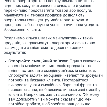
Робота оператора колл-центру вимагає не тільки
відмінних комунікативних навичок, але й уміння
переконливо представляти товари або послуги.
Маніпулятивні техніки продажів дозволяють
операторам колл-центру майстерно керувати
процесом, забезпечуючи успішне вчинення угоди та
збереження клієнта.
Розглянемо кілька цікавих маніпулятивних технік
продажів, які допоможуть операторам ефективно
взаємодіяти з клієнтами та досягти кращих
результатів:
Створюйте емоційний зв’язок:
Один з ключових
аспектів маніпулятивних технік продажів – це
вміння встановити емоційну зв’язок із клієнтом.
Спробуйте задіяти емоційний інтелект та зрозуміти
потреби та бажання клієнта. Постарайтеся
використовувати емоційно забарвлені фрази та
висловлювання, щоб викликати позитивні емоції у
клієнта. Наприклад, замість звичайного “Як можу
вам допомогти?” ви можете сказати “Що мені
потрібно зробити, щоб зробити ваш день ще