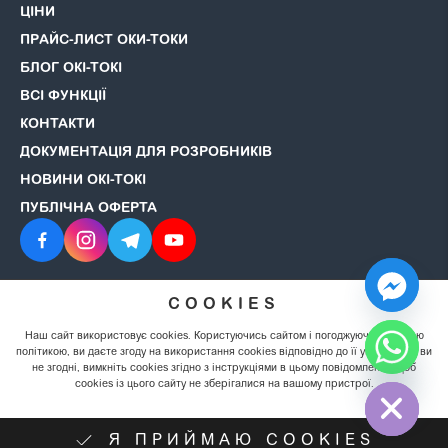
ЦІНИ
ПРАЙС-ЛИСТ ОКИ-ТОКИ
БЛОГ ОКІ-ТОКІ
ВСІ ФУНКЦІЇ
КОНТАКТИ
ДОКУМЕНТАЦІЯ ДЛЯ РОЗРОБНИКІВ
НОВИНИ ОКІ-ТОКІ
ПУБЛІЧНА ОФЕРТА
COOKIES
© 2008–2026 ОКІ-ТОКІ. Всі права захищені.
Політика
конфіденційності
Наш сайт використовує cookies. Користуючись сайтом і погоджуючись із цією
політикою, ви даєте згоду на використання cookies відповідно до її умов. Якщо ви
не згодні, вимкніть cookies згідно з інструкціями в цьому повідомленні, щоб
Hide chaty
cookies із цього сайту не зберігалися на вашому пристрої.
Я ПРИЙМАЮ COOKIES