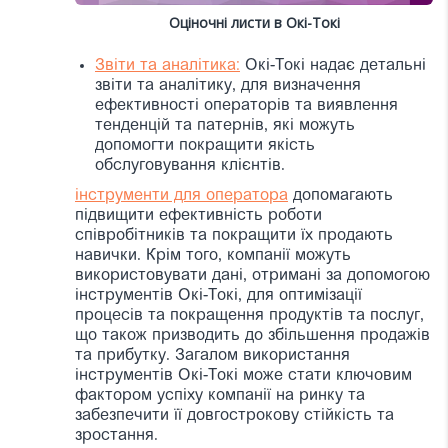
Оціночні листи в Окі-Токі
Звіти та аналітика:
Окі-Токі надає детальні
звіти та аналітику, для визначення
ефективності операторів та виявлення
тенденцій та патернів, які можуть
допомогти покращити якість
обслуговування клієнтів.
інструменти для оператора
допомагають
підвищити ефективність роботи
співробітників та покращити їх продають
навички. Крім того, компанії можуть
використовувати дані, отримані за допомогою
інструментів Окі-Токі, для оптимізації
процесів та покращення продуктів та послуг,
що також призводить до збільшення продажів
та прибутку. Загалом використання
інструментів Окі-Токі може стати ключовим
фактором успіху компанії на ринку та
забезпечити її довгострокову стійкість та
зростання.