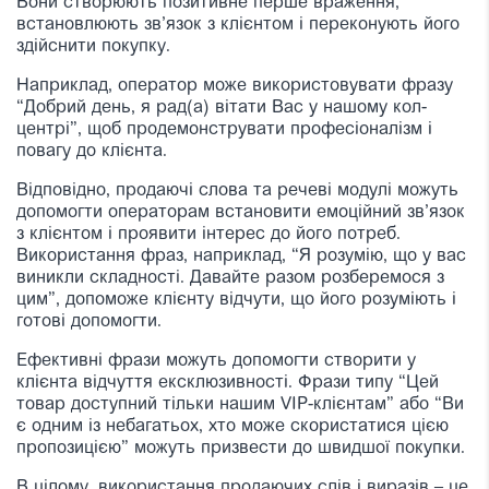
Вони створюють позитивне перше враження,
встановлюють зв’язок з клієнтом і переконують його
здійснити покупку.
Наприклад, оператор може використовувати фразу
“Добрий день, я рад(а) вітати Вас у нашому кол-
центрі”, щоб продемонструвати професіоналізм і
повагу до клієнта.
Відповідно, продаючі слова та речеві модулі можуть
допомогти операторам встановити емоційний зв’язок
з клієнтом і проявити інтерес до його потреб.
Використання фраз, наприклад, “Я розумію, що у вас
виникли складності. Давайте разом розберемося з
цим”, допоможе клієнту відчути, що його розуміють і
готові допомогти.
Ефективні фрази можуть допомогти створити у
клієнта відчуття ексклюзивності. Фрази типу “Цей
товар доступний тільки нашим VIP-клієнтам” або “Ви
є одним із небагатьох, хто може скористатися цією
пропозицією” можуть призвести до швидшої покупки.
В цілому, використання продаючих слів і виразів – це