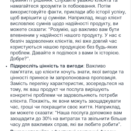
прийнятті рішення. Слухайте уважно клієнта та
намагайтеся зрозуміти їх побоювання. Потім
використовуйте факти, приклади або історії успіху,
щоб вирішити ці сумніви. Наприклад, якщо клієнт
висловлює сумнів щодо надійності продукту, ви
можете сказати: “Розумію, що важливо вам бути
впевненим у надійності нашого продукту. У нас є
безліч задоволених клієнтів, які вже довгий час
користуються нашою продукцією без будь-яких
проблем. Давайте я поділюся з вами їх історією.
Добре?”.
Підкресліть цінність та вигоди
: Важливо
пам’ятати, що клієнти хочуть знати, якої вигоди та
цінності принесе їм запропонована пропозиція.
Замість переліку характеристик, зосередьтеся на
тому, як ваш продукт чи послуга вирішують
конкретні проблеми чи задовольняють потреби
клієнта. Покажіть, як вони можуть заощаджувати
час, гроші чи покращити своє життя. Наприклад,
ви можете сказати: “Наша послуга допоможе вам
заощадити до 30% на витратах та звільнити більше
часу для важливих справ, які ви любите робити”.