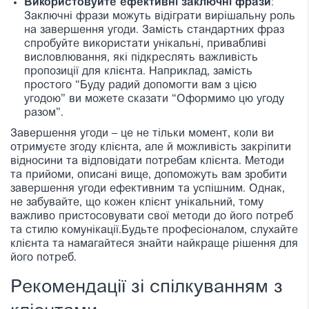
Використовуйте ефективні заключні фрази
:
Заключні фрази можуть відіграти вирішальну роль
на завершення угоди. Замість стандартних фраз
спробуйте використати унікальні, привабливі
висловлювання, які підкреслять важливість
пропозиції для клієнта. Наприклад, замість
простого “Буду радий допомогти вам з цією
угодою” ви можете сказати “Оформимо цю угоду
разом”.
Завершення угоди – це не тільки момент, коли ви
отримуєте згоду клієнта, але й можливість закріпити
відносини та відповідати потребам клієнта. Методи
та прийоми, описані вище, допоможуть вам зробити
завершення угоди ефективним та успішним. Однак,
не забувайте, що кожен клієнт унікальний, тому
важливо пристосовувати свої методи до його потреб
та стилю комунікації.Будьте професіоналом, слухайте
клієнта та намагайтеся знайти найкраще рішення для
його потреб.
Рекомендації зі спілкуванням з