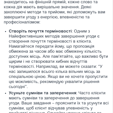
знаходитесь на фінішній прямій, кожне слово та
кожна дія мають вирішальне значення.
Деякі
захоплюючі методи та прийоми, які допоможуть вам
завершити угоду з енергією, впевненістю та
професіоналізмом:
Створіть почуття терміновості
: Одним з
Найефективніших методів завершення угоди є
створення почуття терміновості в клієнта.
Намагайтеся передати йому, що пропозиція
обмежена за часом або має обмежену кількість
доступних місць. Але пам’ятайте, що важливо бути
щирим і не створювати хибних відчуттів
терміновості. Наприклад, ви можете сказати: “У
нас залишилося всього кілька вільних місць за
спеціальною ціною. Якщо ви не хочете пропустити
цю можливість, рекомендую ухвалити рішення
сьогодні”.
Усуньте сумніви та заперечення
: Часто клієнти
мають сумніви та заперечення до завершення
угоди. Ваше завдання – прояснити їх та усунути всі
сумніви, щоб клієнт відчував упевненість у