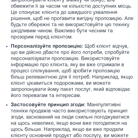
запропонувати клієнту знижку чи бонус, але
обмежити її за часом чи кількістю доступних місць.
Це спонукає клієнта до швидшого ухвалення
рішення, щоб не проґавити вигідну пропозицію. Але
будьте обережні та не використовуйте цю техніку
шкідливим чином. Важливо бути чесним та
прозорим перед клієнтом.
Персоналізуйте пропозицію:
Щоб клієнт відчув,
що ви дійсно дбаєте про його потреби, спробуйте
персоналізувати пропозицію. Використовуйте
інформацію про клієнта, яку ви вже отримали в
процесі спілкування, щоб зробити пропозицію
більш релевантною для її потреб. Наприклад, якщо
клієнт цікавиться подорожами, ви можете
запропонувати йому пакет послуг, який відповідає
його перевагам та інтересам.
Застосовуйте принцип згоди:
Маніпулятивні
техніки продажів часто використовують принцип
згоди, заснований на люди схильні погоджуватися
на щось невелике, якщо вони вже погодилися на
щось більше. Наприклад, якщо ви вже продали
клієнту основний продукт або послугу, ви можете