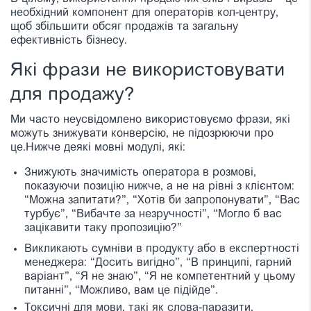
необхідний компонент для операторів кол-центру,
щоб збільшити обсяг продажів та загальну
ефективність бізнесу.
Які фрази не використовувати
для продажу?
Ми часто неусвідомлено використовуємо фрази, які
можуть знижувати конверсію, не підозрюючи про
це.
Нижче деякі мовні модулі, які:
Знижують значимість оператора в розмові,
показуючи позицію нижче, а не на рівні з клієнтом:
“Можна запитати?”, “Хотів би запропонувати”, “Вас
турбує”, “Вибачте за незручності”, “Могло б вас
зацікавити таку пропозицію?”
Викликають сумніви в продукту або в експертності
менеджера: “Досить вигідно”, “В принципі, гарний
варіант”, “Я не знаю”, “Я не компетентний у цьому
питанні”, “Можливо, вам це підійде”.
Токсичні для мови, такі як слова-паразити,