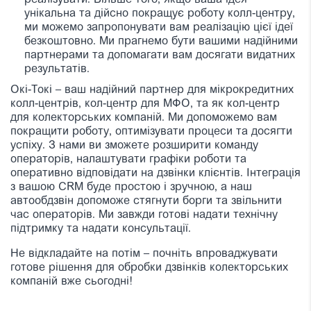
реалізувати. Більше того, якщо ваша ідея
унікальна та дійсно покращує роботу колл-центру,
ми можемо запропонувати вам реалізацію цієї ідеї
безкоштовно. Ми прагнемо бути вашими надійними
партнерами та допомагати вам досягати видатних
результатів.
Окі-Токі – ваш надійний партнер для мікрокредитних
колл-центрів, кол-центр для МФО, та як кол-центр
для колекторських компаній. Ми допоможемо вам
покращити роботу, оптимізувати процеси та досягти
успіху. З нами ви зможете розширити команду
операторів, налаштувати графіки роботи та
оперативно відповідати на дзвінки клієнтів. Інтеграція
з вашою CRM буде простою і зручною, а наш
автообдзвін допоможе стягнути борги та звільнити
час операторів. Ми завжди готові надати технічну
підтримку та надати консультації.
Не відкладайте на потім – почніть впроваджувати
готове рішення для обробки дзвінків колекторських
компаній вже сьогодні!