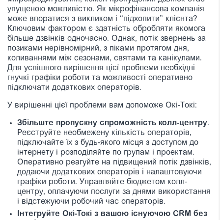
упущеною можливістю. Як мікрофінансова компанія
може впоратися з викликом і “підхопити” клієнта?
Ключовим фактором є здатність обробляти якомога
більше дзвінків одночасно. Однак, потік звернень за
позиками нерівномірний, з піками протягом дня,
коливаннями між сезонами, святами та канікулами.
Для успішного вирішення цієї проблеми необхідні
гнучкі графіки роботи та можливості оперативно
підключати додаткових операторів.
У вирішенні цієї проблеми вам допоможе Окі-Токі:
Збільште пропускну спроможність колл-центру
.
Реєструйте необмежену кількість операторів,
підключайте їх з будь-якого місця з доступом до
інтернету і розподіляйте по групам і проектам.
Оперативно реагуйте на підвищений потік дзвінків,
додаючи додаткових операторів і налаштовуючи
графіки роботи. Управляйте бюджетом колл-
центру, оплачуючи послуги за днями використання
і відстежуючи робочий час операторів.
Інтегруйте Окі-Токі з вашою існуючою CRM без