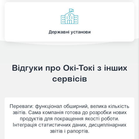
Державні установи
Відгуки про Oкі-Токі з інших
сервісів
Працюємо з Окі вже більше 5 років. Відмінний
сервіс для реалізації проектів та за дуже гарну
ціну. Є люди — платіть, немає людей не платіть.
Реалізували вже велику кількість проектів на
платформі Окі. Дуже зручні віджети для
відстеження показників та гнучкі налаштування.