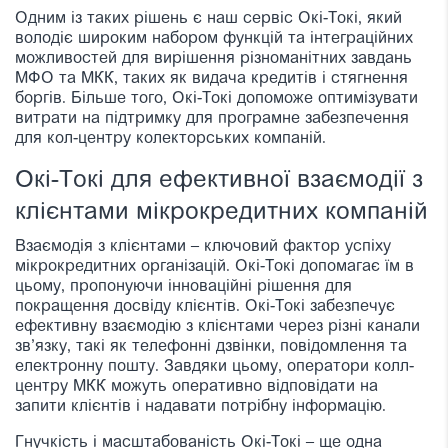
Одним із таких рішень є наш сервіс Окі-Токі, який
володіє широким набором функцій та інтеграційних
можливостей для вирішення різноманітних завдань
МФО та МКК, таких як видача кредитів і стягнення
боргів. Більше того, Окі-Токі допоможе оптимізувати
витрати на підтримку для програмне забезпечення
для кол-центру колекторських компаній.
Окі-Токі для ефективної взаємодії з
клієнтами мікрокредитних компаній
Взаємодія з клієнтами – ключовий фактор успіху
мікрокредитних організацій. Окі-Токі допомагає їм в
цьому, пропонуючи інноваційні рішення для
покращення досвіду клієнтів. Окі-Токі забезпечує
ефективну взаємодію з клієнтами через різні канали
зв’язку, такі як телефонні дзвінки, повідомлення та
електронну пошту. Завдяки цьому, оператори колл-
центру МКК можуть оперативно відповідати на
запити клієнтів і надавати потрібну інформацію.
Гнучкість і масштабованість Окі-Токі – ще одна