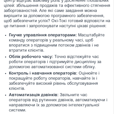
центр відіграє важливу роль у досягненні глобальних
цілей: збільшення продажів та ефективного стягнення
заборгованостей. Але які саме завдання можна
вирішити за допомогою програмного забезпечення,
щоб забезпечити успіх? Окі-Токі готовий відповісти на
це питання і запропонувати наступні цікаві рішення:
Гнучке управління операторами:
Масштабуйте
команду операторів у реальному часі, щоб
впоратися з підвищеним потоком дзвінків і не
втратити клієнтів.
Облік робочого часу:
Точно відстежуйте час
роботи операторів і підтримуйте дисципліну за
допомогою автоматизованої системи обліку.
Контроль і навчання операторів:
Оцінюйте і
покращуйте роботу операторів, навчайте їх і
забезпечуйте високий рівень обслуговування
клієнтів.
Автоматизація дзвінків:
Звільните час
операторів від рутинних дзвінків, автоматизуючи і
направляючи їх за допомогою інтелектуальної
системи.