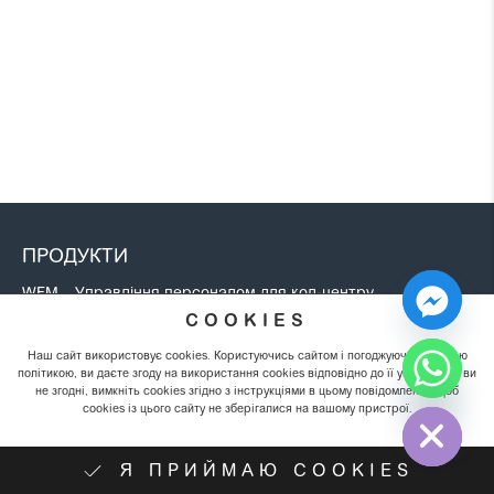
ПРОДУКТИ
WFM – Управління персоналом для кол-центру
COOKIES
Онлайн-чат для сайту
Автообдзвін Окі-Токі для Бізнесу
Наш сайт використовує cookies. Користуючись сайтом і погоджуючись із цією
політикою, ви даєте згоду на використання cookies відповідно до її умов. Якщо ви
Омніканальність
не згодні, вимкніть cookies згідно з інструкціями в цьому повідомленні, щоб
Hide chaty
cookies із цього сайту не зберігалися на вашому пристрої.
Corporate & Enterprise
Оцінка розмов
Я ПРИЙМАЮ COOKIES
Інструменти IT відділу