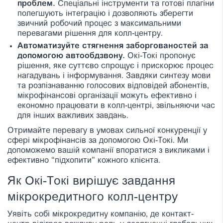
проблем.
Спеціальні інструменти та готові плагіни
полегшують інтеграцію і дозволяють зберегти
звичний робочий процес з максимальними
перевагами рішення для колл-центру.
Автоматизуйте стягнення заборгованостей за
допомогою автообдзвону.
Окі-Токі пропонує
рішення, яке суттєво спрощує і прискорює процес
нагадувань і інформування. Завдяки синтезу мови
та розпізнаванню голосових відповідей абонентів,
мікрофінансові організації можуть ефективно і
економно працювати в колл-центрі, звільняючи час
для інших важливих завдань.
Отримайте перевагу в умовах сильної конкуренції у
сфері мікрофінансів за допомогою Окі-Токі. Ми
допоможемо вашій компанії впоратися з викликами і
ефективно “підхопити” кожного клієнта.
Як Окі-Токі вирішує завдання
мікрокредитного колл-центру
Уявіть собі мікрокредитну компанію, де контакт-