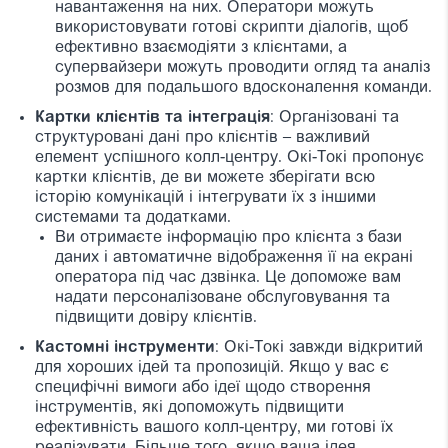
навантаження на них. Оператори можуть
використовувати готові скрипти діалогів, щоб
ефективно взаємодіяти з клієнтами, а
супервайзери можуть проводити огляд та аналіз
розмов для подальшого вдосконалення команди.
Картки клієнтів та інтеграція
: Організовані та
структуровані дані про клієнтів – важливий
елемент успішного колл-центру. Окі-Токі пропонує
картки клієнтів, де ви можете зберігати всю
історію комунікацій і інтегрувати їх з іншими
системами та додатками.
Ви отримаєте інформацію про клієнта з бази
даних і автоматичне відображення її на екрані
оператора під час дзвінка. Це допоможе вам
надати персоналізоване обслуговування та
підвищити довіру клієнтів.
Кастомні інструменти
: Окі-Токі завжди відкритий
для хороших ідей та пропозицій. Якщо у вас є
специфічні вимоги або ідеї щодо створення
інструментів, які допоможуть підвищити
ефективність вашого колл-центру, ми готові їх