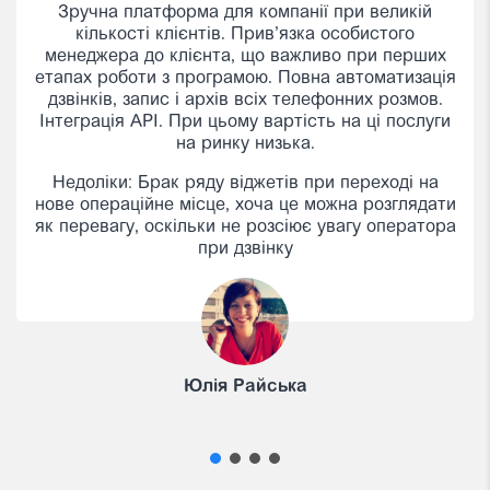
Якщо хочете швидко запустити проект, який буде
стабільно працювати, однозначно радимо Окі. У
нас не було ситуацій за 5 років щоб Окі не
працювало більше 4-5 хвилин і це трапляється
дуже рідко.
Богдан Кошевий