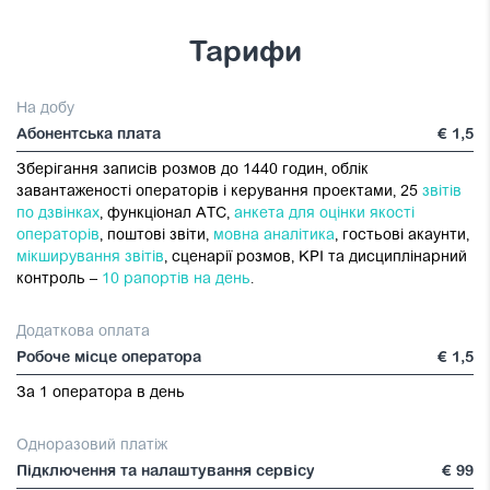
Тарифи
На добу
Абонентська плата
€ 1,5
Зберігання записів розмов до 1440 годин, облік
завантаженості операторів і керування проектами, 25
звітів
по дзвінках
, функціонал АТС,
анкета для оцінки якості
операторів
, поштові звіти,
мовна аналітика
, гостьові акаунти,
мікширування звітів
, сценарії розмов, KPI та дисциплінарний
контроль –
10 рапортів на день
.
Додаткова оплата
Робоче місце оператора
€ 1,5
За 1 оператора в день
Одноразовий платіж
Підключення та налаштування сервісу
€ 99