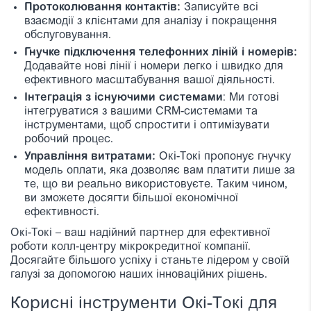
Протоколювання контактів:
Записуйте всі
взаємодії з клієнтами для аналізу і покращення
обслуговування.
Гнучке підключення телефонних ліній і номерів:
Додавайте нові лінії і номери легко і швидко для
ефективного масштабування вашої діяльності.
Інтеграція з існуючими системами
: Ми готові
інтегруватися з вашими CRM-системами та
інструментами, щоб спростити і оптимізувати
робочий процес.
Управління витратами:
Окі-Токі пропонує гнучку
модель оплати, яка дозволяє вам платити лише за
те, що ви реально використовуєте. Таким чином,
ви зможете досягти більшої економічної
ефективності.
Окі-Токі – ваш надійний партнер для ефективної
роботи колл-центру мікрокредитної компанії.
Досягайте більшого успіху і станьте лідером у своїй
галузі за допомогою наших інноваційних рішень.
Корисні інструменти Окі-Токі для