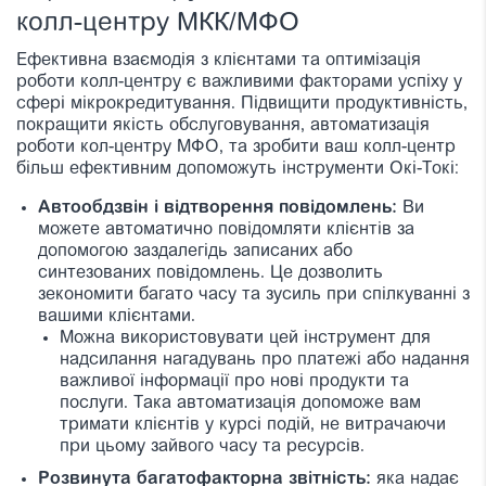
колл-центру МКК/МФО
Ефективна взаємодія з клієнтами та оптимізація
роботи колл-центру є важливими факторами успіху у
сфері мікрокредитування. Підвищити продуктивність,
покращити якість обслуговування, автоматизація
роботи кол-центру МФО, та зробити ваш колл-центр
більш ефективним допоможуть інструменти Окі-Токі:
Автообдзвін і відтворення повідомлень:
Ви
можете автоматично повідомляти клієнтів за
допомогою заздалегідь записаних або
синтезованих повідомлень. Це дозволить
зекономити багато часу та зусиль при спілкуванні з
вашими клієнтами.
Можна використовувати цей інструмент для
надсилання нагадувань про платежі або надання
важливої інформації про нові продукти та
послуги. Така автоматизація допоможе вам
тримати клієнтів у курсі подій, не витрачаючи
при цьому зайвого часу та ресурсів.
Розвинута багатофакторна звітність:
яка надає