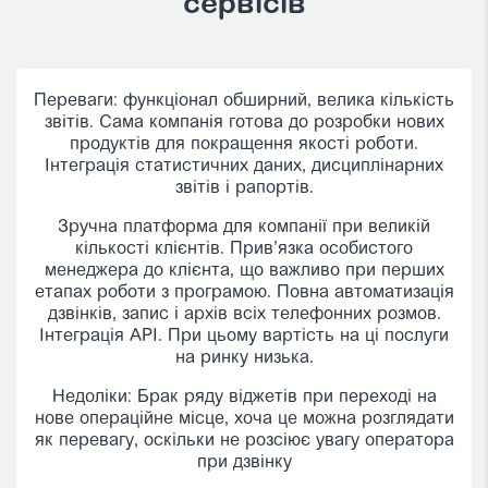
сервісів
Працюємо з Окі вже більше 5 років. Відмінний
сервіс для реалізації проектів та за дуже гарну
ціну. Є люди — платіть, немає людей не платіть.
Реалізували вже велику кількість проектів на
платформі Окі. Дуже зручні віджети для
відстеження показників та гнучкі налаштування.
Якщо хочете швидко запустити проект, який буде
стабільно працювати, однозначно радимо Окі. У
нас не було ситуацій за 5 років щоб Окі не
працювало більше 4-5 хвилин і це трапляється
дуже рідко.
Богдан Кошевий