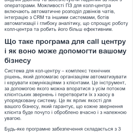
вхідних дзвінків та забезпечуючи надійний зв’язок з
операторами. Можливості ПЗ для колл-центра
включають автоматичне розподіл дзвінків чатів,
інтеграцію з CRM та іншими системами, ботів
автоматизації і глибоку аналітику, що спрощує роботу
колл-центра та робить його більш ефективним.
Що таке програма для call центру
і як воно може допомогти вашому
бізнесу
Система для кол-центру – комплекс технічних
рішень, який допомагає організаціям автоматизувати
і керувати комунікаціями з клієнтами. Це інструмент,
за допомогою якого можна впоратися з усім потоком
клієнтських звернень і перетворити їх з хаосу в
упорядковану систему. Це як ярлик якості для
вашого бізнесу, який гарантує, що кожне звернення
клієнта буде почуто і оброблено вчасно і з належною
увагою.
Будь-яке програмне забезпечення складається з 3