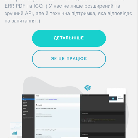
ERP, PDF та ICQ :) У нас не лише розширений та
зручний API, але й технічна підтримка, яка відповідає
на запитання :)
ДЕТАЛЬНІШЕ
ЯК ЦЕ ПРАЦЮЄ