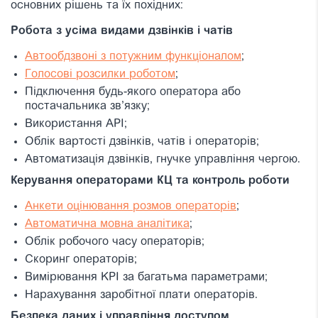
основних рішень та їх похідних:
Робота з усіма видами дзвінків і чатів
Автообдзвоні з потужним функціоналом
;
Голосові розсилки роботом
;
Підключення будь-якого оператора або
постачальника зв’язку;
Використання API;
Облік вартості дзвінків, чатів і операторів;
Автоматизація дзвінків, гнучке управління чергою.
Керування операторами КЦ та контроль роботи
Анкети оцінювання розмов операторів
;
Автоматична мовна аналітика
;
Облік робочого часу операторів;
Скоринг операторів;
Вимірювання KPI за багатьма параметрами;
Нарахування заробітної плати операторів.
Безпека даних і управління доступом