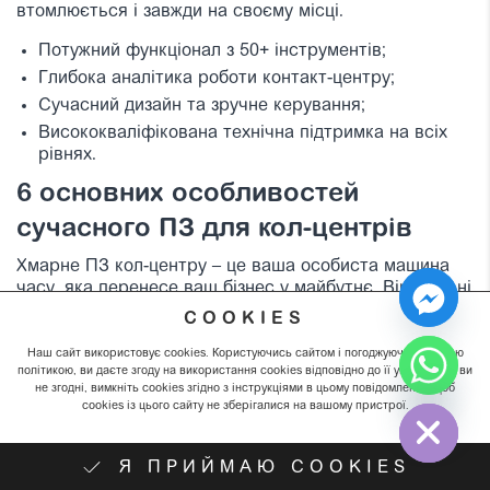
втомлюється і завжди на своєму місці.
Потужний функціонал з 50+ інструментів;
Глибока аналітика роботи контакт-центру;
Сучасний дизайн та зручне керування;
Висококваліфікована технічна підтримка на всіх
рівнях.
6 основних особливостей
сучасного ПЗ для кол-центрів
Хмарне ПЗ кол-центру – це ваша особиста машина
часу, яка перенесе ваш бізнес у майбутнє. Віртуальні
кол-центри, можливості хмарного ПЗ та передові
COOKIES
інструменти – все це сучасне ПЗ для кол-центрів. З
його допомогою ви зможете легко відслідковувати
Наш сайт використовує cookies. Користуючись сайтом і погоджуючись із цією
політикою, ви даєте згоду на використання cookies відповідно до її умов. Якщо ви
KPI, аналізувати дані, передбачати тренди та
не згодні, вимкніть cookies згідно з інструкціями в цьому повідомленні, щоб
Hide chaty
приймати важливі рішення. Це як бути власником
cookies із цього сайту не зберігалися на вашому пристрої.
DeLorean, тільки без необхідності шукати плутоній!
Хмарне зберігання даних;
Я ПРИЙМАЮ COOKIES
Інтеграція з соціальними мережами;