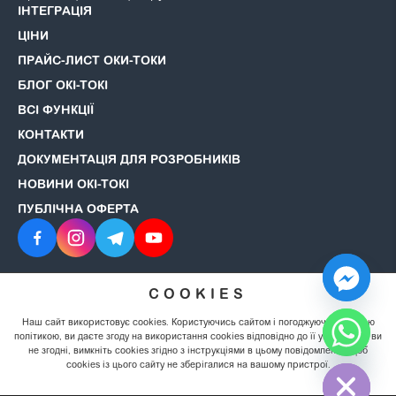
ІНТЕГРАЦІЯ
ЦІНИ
ПРАЙС-ЛИСТ ОКИ-ТОКИ
БЛОГ ОКІ-ТОКІ
ВСІ ФУНКЦІЇ
КОНТАКТИ
ДОКУМЕНТАЦІЯ ДЛЯ РОЗРОБНИКІВ
НОВИНИ ОКІ-ТОКІ
ПУБЛІЧНА ОФЕРТА
COOKIES
© 2008–2026 ОКІ-ТОКІ. Всі права захищені.
Політика
конфіденційності
Наш сайт використовує cookies. Користуючись сайтом і погоджуючись із цією
політикою, ви даєте згоду на використання cookies відповідно до її умов. Якщо ви
не згодні, вимкніть cookies згідно з інструкціями в цьому повідомленні, щоб
Hide chaty
cookies із цього сайту не зберігалися на вашому пристрої.