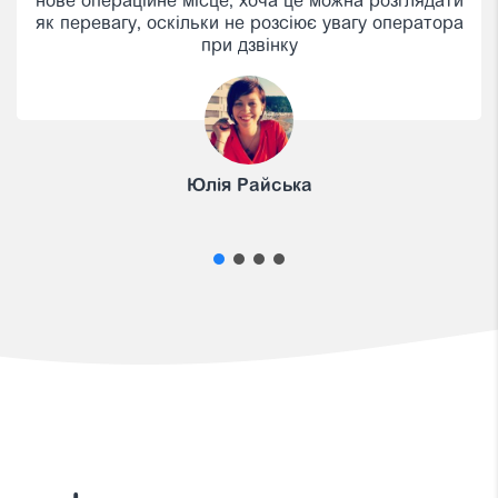
нове операційне місце, хоча це можна розглядати
як перевагу, оскільки не розсіює увагу оператора
при дзвінку
Юлія Райська