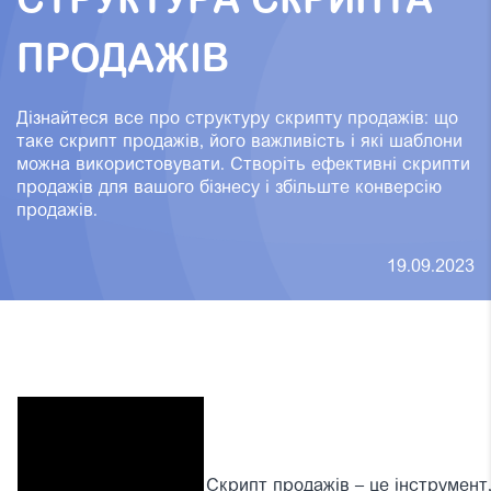
СТРУКТУРА СКРИПТА
ПРОДАЖІВ
Дізнайтеся все про структуру скрипту продажів: що
таке скрипт продажів, його важливість і які шаблони
можна використовувати. Створіть ефективні скрипти
продажів для вашого бізнесу і збільште конверсію
продажів.
19.09.2023
Скрипт продажів – це інструмент