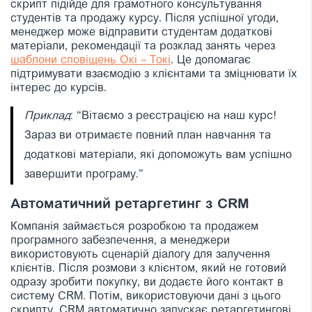
скрипт підійде для грамотного консультування
студентів та продажу курсу. Після успішної угоди,
менеджер може відправити студентам додаткові
матеріали, рекомендації та розклад занять через
шаблони сповіщень Окі – Токі
. Це допомагає
підтримувати взаємодію з клієнтами та зміцнювати їх
інтерес до курсів.
Приклад
: “Вітаємо з реєстрацією на наш курс!
Зараз ви отримаєте повний план навчання та
додаткові матеріали, які допоможуть вам успішно
завершити програму.”
Автоматичний ретаргетинг з CRM
Компанія займається розробкою та продажем
програмного забезпечення, а менеджери
використовують сценарій діалогу для залучення
клієнтів. Після розмови з клієнтом, який не готовий
одразу зробити покупку, ви додаєте його контакт в
систему CRM. Потім, використовуючи дані з цього
скрипту, CRM автоматично запускає ретаргетингові