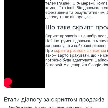
телемагазини, CPA мережі, компан
компанії та інші. Він допомагає 
ефективним та результативним. 
діалогу та як він працює.
Що таке скрипт про
Скрипт продажів – це набір послі
Цей інструмент допомагає менедж
запропонувати найкращі рішення 
Про
скрипти розмови з клієнтом
м
Також варто врахувати, що не іс
потрібно буде адаптувати шаблон
Створюйте сценарій в Google do
Етапи діалогу за скриптом продажів