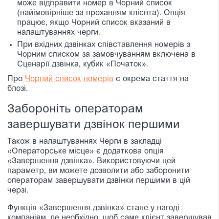
може відправити номер в Чорний список
(найімовірніше за проханням клієнта). Опція
працює, якщо Чорний список вказаний в
налаштуваннях черги.
При вхідних дзвінках співставлення номерів з
Чорним списком за замовчуванням включена в
Сценарії дзвінка, кубик «Початок».
Про
Чорний список номерів
є окрема стаття на
блозі.
Забороніть операторам
завершувати дзвінок першими
Також в налаштуваннях Черги
в закладці
«Операторське місце» є додаткова опція
«Завершення дзвінка». Використовуючи цей
параметр, ви можете дозволити або заборонити
операторам завершувати дзвінки першими в цій
черзі.
Функція «Завершення дзвінка» стане у нагоді
компаніям, де необхідно, щоб саме клієнт завершував