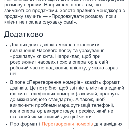
розмову першим. Наприклад, проектам, що
займаються продажами. Золоте правило менеджера з
продажу звучить — «Продовжувати розмову, поки
клієнт не поклав слухавку сам!».
Додатково
Для вихідних дзвінків можна встановити
визначення Часового поясу та урахування
«розкладу» клієнта. Наприклад, щоб при
розрізнянєт часових поясів оператор в свій
робочий час не подзвонив клієнту, у якого зараз
ніч.
В поле «Перетворення номерів» вкажіть формат
дзвінків. Це потрібно, щоб звітність містила єдиний
формат телефонних номерів (зазвичай, прагнуть
до міжнародного стандарту). А також, щоб
виключити проблеми маршрутизації телефонії,
коли оператор використовує префікс, який не
вказаний як можливий для цієї черги.
Про формат і
Перетворення номерів
для вихідних