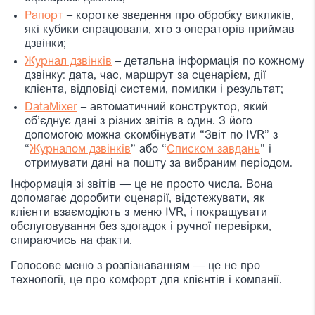
Рапорт
– коротке зведення про обробку викликів,
які кубики спрацювали, хто з операторів приймав
дзвінки;
Журнал дзвінків
– детальна інформація по кожному
дзвінку: дата, час, маршрут за сценарієм, дії
клієнта, відповіді системи, помилки і результат;
DataMixer
– автоматичний конструктор, який
об’єднує дані з різних звітів в один. З його
допомогою можна скомбінувати “Звіт по IVR” з
“
Журналом дзвінків
” або “
Списком завдань
” і
отримувати дані на пошту за вибраним періодом.
Інформація зі звітів — це не просто числа. Вона
допомагає доробити сценарії, відстежувати, як
клієнти взаємодіють з меню IVR, і покращувати
обслуговування без здогадок і ручної перевірки,
спираючись на факти.
Голосове меню з розпізнаванням — це не про
технології, це про комфорт для клієнтів і компанії.