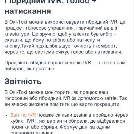
Гібридний IVR: голос +
натискання
В Окі-Токі можна використовувати гібридний IVR, де
працює і голосове управління, і звичайний ввід з
клавіатури. Це зручно, щоб у клієнта був вибір –
сказати, що йому потрібно або натиснути
кнопку.Такий підхід збільшує точність і комфорт,
через те, що система очікує голос або натискання.
Працюють обидва варіанти меню IVR — і кожен сам
вибирає, як простіше.
Звітність
В Окі-Токі можна моніторити, як працює ваш
голосовий або гібридний IVR за допомогою звітів. Так
ви вчасно зможете помітити що варто покращити.
Звіт по IVR
покаже скільки дзвінків пройшло через
кубик “IVR”, які варіанти обирали, де відбувалися
помилки або обриви. Формує дані за одним
сценарієм дзвінка;