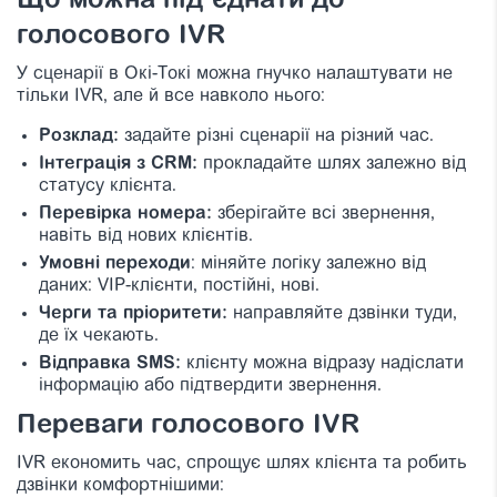
Що можна під’єднати до
голосового IVR
У сценарії в Окі-Токі можна гнучко налаштувати не
тільки IVR, але й все навколо нього:
Розклад:
задайте різні сценарії на різний час.
Інтеграція з CRM:
прокладайте шлях залежно від
статусу клієнта.
Перевірка номера:
зберігайте всі звернення,
навіть від нових клієнтів.
Умовні переходи
: міняйте логіку залежно від
даних: VIP-клієнти, постійні, нові.
Черги та пріоритети:
направляйте дзвінки туди,
де їх чекають.
Відправка SMS:
клієнту можна відразу надіслати
інформацію або підтвердити звернення.
Переваги голосового IVR
IVR економить час, спрощує шлях клієнта та робить
дзвінки комфортнішими: