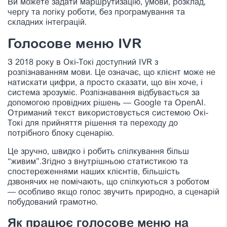
Ви можете задати маршрутизацію, умови, розклад,
чергу та логіку роботи, без програмування та
складних інтеграцій.
Голосове меню IVR
З 2018 року в Окі-Токі доступний IVR з
розпізнаванням мови. Це означає, що клієнт може не
натискати цифри, а просто сказати, що він хоче, і
система зрозуміє. Розпізнавання відбувається за
допомогою провідних рішень — Google та OpenAI.
Отриманий текст використовується системою Окі-
Токі для прийняття рішення та переходу до
потрібного блоку сценарію.
Це зручно, швидко і робить спілкування більш
“живим”.Згідно з внутрішньою статистикою та
спостереженнями наших клієнтів, більшість
дзвонячих не помічають, що спілкуються з роботом
— особливо якщо голос звучить природно, а сценарій
побудований грамотно.
Як працює голосове меню на