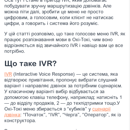
Ось тут і стане в пригоді IVR, який допомагає
побудувати зручну маршрутизацію дзвінків. Але
можна піти далі, зробити це меню не просто
цифровим, а голосовим, коли клієнт не натискає
цифри, а говорить і система його розуміє.
У цій статті розповімо, що таке голосове меню IVR, як
працює розпізнавання мови в Окі-Токі, чим воно
відрізняється від звичайного IVR і навіщо вам це все
потрібно.
Що таке IVR?
IVR
(Interactive Voice Response) — це система, яка
відтворює привітання, пропонує вибрати слушний
варіант і направляє дзвінок за потрібним сценарієм.
У класичному варіанті вибір відбувається за
допомогою клавіш телефону, наприклад: натисніть 1
— до відділу продажів, 2 — до техпідтримки тощо.У
Окі-Токі меню збирається з “кубиків” у
сценарії
дзвінка
: “Початок”, “IVR”, “Черга”, “Оператор”, як із
конструктора.