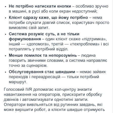
Не потрібно натискати кнопки
– особливо зручно
в машині, в русі або коли екран недоступний;
Клієнт одразу каже, що йому потрібно
– нема
потреби слухати довгий список, користувач просто
вимовляє свій запит.
Система розуміє суть, а не тільки
формулювання
– один клієнт скаже «підтримка»,
інший — «допомога», третій — «техпроблема» і всі
потраплять у потрібний відділ.
Менше помилок та непорозумінь
– людина
говорить звичними словами, а система направляє
точно за сценарієм.
Обслуговування стає швидшим
– немає зайвих
переходів і переадресацій — тільки потрібний
маршрут.
Голосовий IVR допомагає кол-центру знизити
навантаження на операторів, прискорити обробку
дзвінків і автоматизувати однотипні запити.
Оператори вивільняться від рутинних завдань, які
може вирішити робот, а клієнти швидше отримують