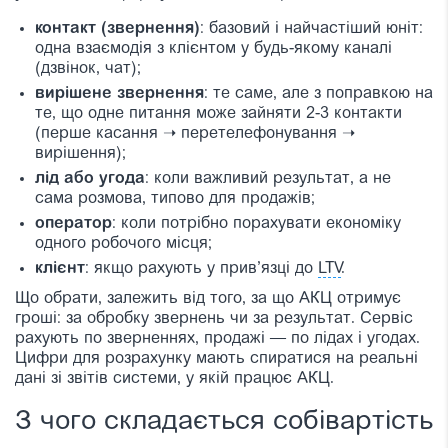
контакт (звернення)
: базовий і найчастіший юніт:
одна взаємодія з клієнтом у будь-якому каналі
(дзвінок, чат);
вирішене звернення
: те саме, але з поправкою на
те, що одне питання може зайняти 2-3 контакти
(перше касання
➝
перетелефонування
➝
вирішення);
лід або угода
: коли важливий результат, а не
сама розмова, типово для продажів;
оператор
: коли потрібно порахувати економіку
одного робочого місця;
клієнт
: якщо рахують у прив’язці до
LTV
.
Що обрати, залежить від того, за що АКЦ отримує
гроші: за обробку звернень чи за результат. Сервіс
рахують по зверненнях, продажі — по лідах і угодах.
Цифри для розрахунку мають спиратися на реальні
дані зі звітів системи, у якій працює АКЦ.
З чого складається собівартість