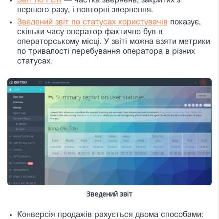
Звіт по FCR
— частка звернень, закритих з
першого разу, і повторні звернення.
Зведений звіт по статусах користувачів
показує,
скільки часу оператор фактично був в
операторському місці. У звіті можна взяти метрики
по тривалості перебування оператора в різних
статусах.
Зведений звіт
Конверсія продажів рахується двома способами: