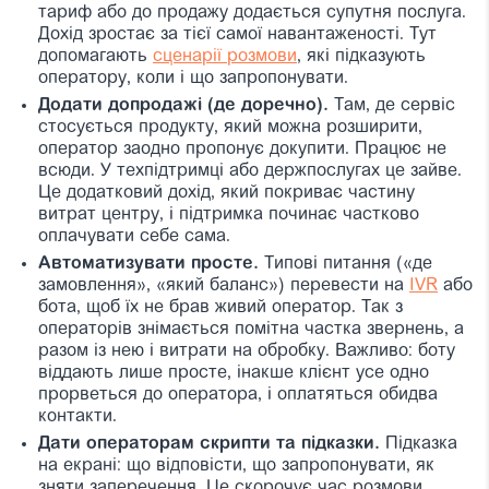
тариф або до продажу додається супутня послуга.
Дохід зростає за тієї самої навантаженості. Тут
допомагають
сценарії розмови
, які підказують
оператору, коли і що запропонувати.
Додати допродажі (де доречно).
Там, де сервіс
стосується продукту, який можна розширити,
оператор заодно пропонує докупити. Працює не
всюди. У техпідтримці або держпослугах це зайве.
Це додатковий дохід, який покриває частину
витрат центру, і підтримка починає частково
оплачувати себе сама.
Автоматизувати просте.
Типові питання («де
замовлення», «який баланс») перевести на
IVR
або
бота, щоб їх не брав живий оператор. Так з
операторів знімається помітна частка звернень, а
разом із нею і витрати на обробку. Важливо: боту
віддають лише просте, інакше клієнт усе одно
прорветься до оператора, і оплатяться обидва
контакти.
Дати операторам скрипти та підказки.
Підказка
на екрані: що відповісти, що запропонувати, як
зняти заперечення. Це скорочує час розмови