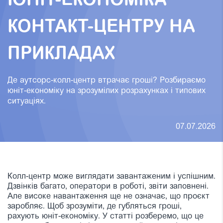
ЮНІТ-ЕКОНОМІКА
КОНТАКТ-ЦЕНТРУ НА
ПРИКЛАДАХ
Де аутсорс-колл-центр втрачає гроші? Розбираємо
юніт-економіку на зрозумілих розрахунках і типових
ситуаціях.
07.07.2026
Колл-центр може виглядати завантаженим і успішним.
Дзвінків багато, оператори в роботі, звіти заповнені.
Але високе навантаження ще не означає, що проєкт
заробляє.
Щоб зрозуміти, де губляться гроші,
рахують юніт-економіку. У статті розберемо, що це