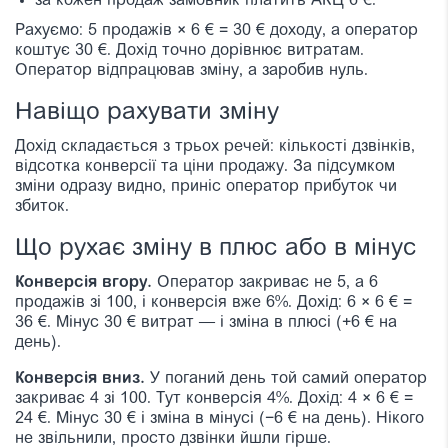
за кожен продаж замовник платить АКЦ 6 €.
Рахуємо: 5 продажів × 6 € = 30 € доходу, а оператор
коштує 30 €. Дохід точно дорівнює витратам.
Оператор відпрацював зміну, а заробив нуль.
Навіщо рахувати зміну
Дохід складається з трьох речей: кількості дзвінків,
відсотка конверсії та ціни продажу. За підсумком
зміни одразу видно, приніс оператор прибуток чи
збиток.
Що рухає зміну в плюс або в мінус
Конверсія вгору.
Оператор закриває не 5, а 6
продажів зі 100, і конверсія вже 6%. Дохід: 6 × 6 € =
36 €. Мінус 30 € витрат — і зміна в плюсі (+6 € на
день).
Конверсія вниз.
У поганий день той самий оператор
закриває 4 зі 100. Тут конверсія 4%. Дохід: 4 × 6 € =
24 €. Мінус 30 € і зміна в мінусі (−6 € на день). Нікого
не звільнили, просто дзвінки йшли гірше.