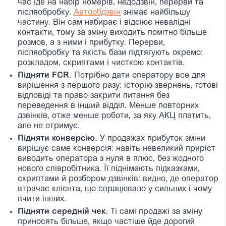
час іде на набір номерів, недодзвін, перерви та
післяобробку.
Автообдзвiн
знімає найбільшу
частину. Він сам набирає і відсіює невалідні
контакти, тому за зміну виходить помітно більше
розмов, а з ними і прибутку. Перерви,
післяобробку та якість бази підтягують окремо:
розкладом, скриптами і чисткою контактів.
Підняти FCR.
Потрібно дати оператору все для
вирішення з першого разу: історію звернень, готові
відповіді та право закрити питання без
переведення в інший відділ. Менше повторних
дзвінків, отже менше роботи, за яку АКЦ платить,
але не отримує.
Підняти конверсію.
У продажах прибуток зміни
вирішує саме конверсія: навіть невеликий приріст
виводить оператора з нуля в плюс, без жодного
нового співробітника. Її піднімають підказками,
скриптами й розбором дзвінків: видно, де оператор
втрачає клієнта, що спрацювало у сильних і чому
вчити інших.
Підняти середній чек.
Ті самі продажі за зміну
приносять більше, якщо частіше йде дорогий