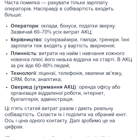
Часта помилка — рахувати тільки зарплату
операторів. Насправді в собівартість входить
більше:
Оператори
: оклади, бонуси, податки зверху.
Зазвичай 60–70% усіх витрат АКЦ;
Керівництво
: супервайзери, тімліди, тренери. Їхні
зарплати теж входять у вартість звернення;
Плинність
: витрати на найм і навчання кожного
новачка плюс його низька віддача на старті. В АКЦ
за рік йде 60–80% людей;
Технології
: ліцензії, телефонія, хвилини зв’язку,
CRM, боти, аналітика;
Оверхед
(утримання АКЦ)
: оренда офісу або
організація віддаленої роботи, інтернет,
бухгалтерія, адміністрація.
Ці п’ять статей витрат разом і дають реальну
собівартість. Скласти їх і поділити на обраний юніт.
Ось і ціна одного контакту. Далі зробимо це на
цифрах.