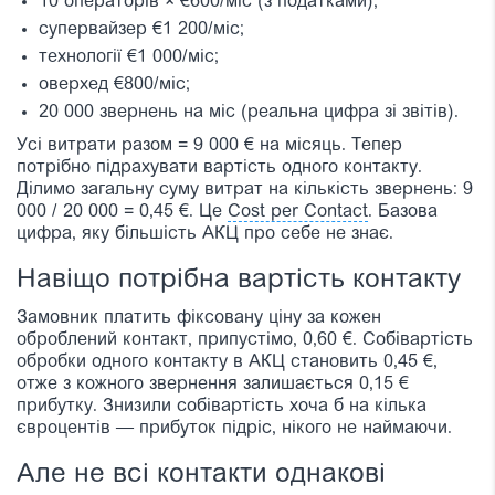
10 операторів × €600/міс (з податками);
супервайзер €1 200/міс;
технології €1 000/міс;
оверхед €800/міс;
20 000 звернень на міс (реальна цифра зі звітів).
Усі витрати разом = 9 000 € на місяць. Тепер
потрібно підрахувати вартість одного контакту.
Ділимо загальну суму витрат на кількість звернень: 9
000 / 20 000 = 0,45 €. Це
Cost per Contact
. Базова
цифра, яку більшість АКЦ про себе не знає.
Навіщо потрібна вартість контакту
Замовник платить фіксовану ціну за кожен
оброблений контакт, припустімо, 0,60 €. Собівартість
обробки одного контакту в АКЦ становить 0,45 €,
отже з кожного звернення залишається 0,15 €
прибутку. Знизили собівартість хоча б на кілька
євроцентів — прибуток підріс, нікого не наймаючи.
Але не всі контакти однакові