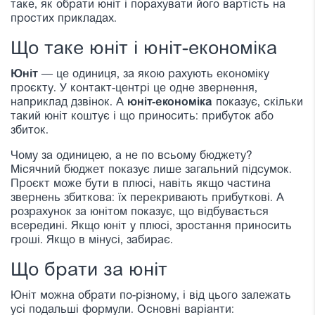
таке, як обрати юніт і порахувати його вартість на
простих прикладах.
Що таке юніт і юніт-економіка
Юніт
— це одиниця, за якою рахують економіку
проєкту. У контакт-центрі це одне звернення,
наприклад дзвінок. А
юніт-економіка
показує, скільки
такий юніт коштує і що приносить: прибуток або
збиток.
Чому за одиницею, а не по всьому бюджету?
Місячний бюджет показує лише загальний підсумок.
Проєкт може бути в плюсі, навіть якщо частина
звернень збиткова: їх перекривають прибуткові. А
розрахунок за юнітом показує, що відбувається
всередині. Якщо юніт у плюсі, зростання приносить
гроші. Якщо в мінусі, забирає.
Що брати за юніт
Юніт можна обрати по-різному, і від цього залежать
усі подальші формули. Основні варіанти: