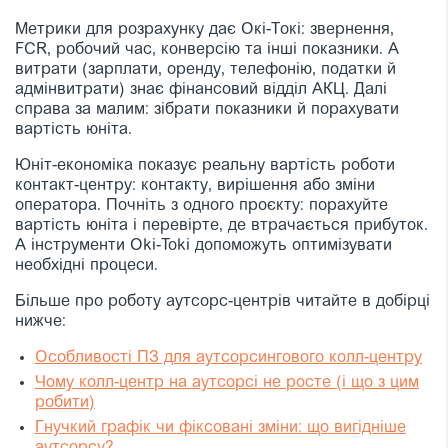
Метрики для розрахунку дає Окі-Токі: звернення,
FCR, робочий час, конверсію та інші показники. А
витрати (зарплати, оренду, телефонію, податки й
адмінвитрати) знає фінансовий відділ АКЦ. Далі
справа за малим: зібрати показники й порахувати
вартість юніта.
Юніт-економіка показує реальну вартість роботи
контакт-центру: контакту, вирішення або зміни
оператора. Почніть з одного проєкту: порахуйте
вартість юніта і перевірте, де втрачається прибуток.
А інструменти Oki-Toki допоможуть оптимізувати
необхідні процеси.
Більше про роботу аутсорс-центрів читайте в добірці
нижче:
Особливості ПЗ для аутсорсингового колл-центру
Чому колл-центр на аутсорсі не росте (і що з цим
робити)
Гнучкий графік чи фіксовані зміни: що вигідніше
аутсорсу?