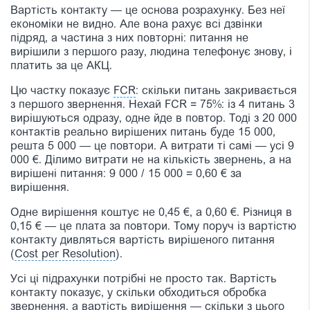
Вартість контакту — це основа розрахунку. Без неї
економіки не видно. Але вона рахує всі дзвінки
підряд, а частина з них повторні: питання не
вирішили з першого разу, людина телефонує знову, і
платить за це АКЦ.
Цю частку показує
FCR
: скільки питань закривається
з першого звернення. Нехай FCR = 75%: із 4 питань 3
вирішуються одразу, одне йде в повтор. Тоді з 20 000
контактів реально вирішених питань буде 15 000,
решта 5 000 — це повтори. А витрати ті самі — усі 9
000 €. Ділимо витрати не на кількість звернень, а на
вирішені питання: 9 000 / 15 000 = 0,60 € за
вирішення.
Одне вирішення коштує не 0,45 €, а 0,60 €. Різниця в
0,15 € — це плата за повтори. Тому поруч із вартістю
контакту дивляться вартість вирішеного питання
(
Cost per Resolution
).
Усі ці підрахунки потрібні не просто так. Вартість
контакту показує, у скільки обходиться обробка
звернення, а вартість вирішення — скільки з цього