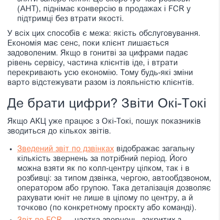
(AHT), піднімає конверсію в продажах і FCR у
підтримці без втрати якості.
У всіх цих способів є межа: якість обслуговування.
Економія має сенс, поки клієнт лишається
задоволеним. Якщо в гонитві за цифрами падає
рівень сервісу, частина клієнтів іде, і втрати
перекривають усю економію. Тому будь-які зміни
варто відстежувати разом із лояльністю клієнтів.
Де брати цифри? Звіти Окі-Токі
Якщо АКЦ уже працює з Окі-Токі, пошук показників
зводиться до кількох звітів.
Зведений звіт по дзвінках
відображає загальну
кількість звернень за потрібний період. Його
можна взяти як по колл-центру цілком, так і в
розбивці: за типом дзвінка, чергою, автообдзвоном,
оператором або групою. Така деталізація дозволяє
рахувати юніт не лише в цілому по центру, а й
точково (по конкретному проєкту або команді).