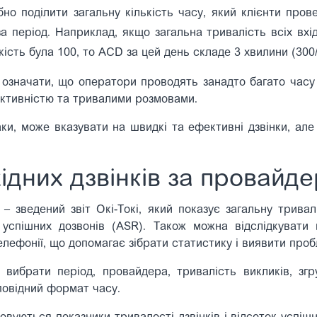
о поділити загальну кількість часу, який клієнти прове
 за період. Наприклад, якщо загальна тривалість всіх вхі
лькість була 100, то ACD за цей день складе 3 хвилини (300
значати, що оператори проводять занадто багато часу 
ективністю та тривалими розмовами.
и, може вказувати на швидкі та ефективні дзвінки, але 
ідних дзвінків за провайд
 – зведений звіт Окі-Токі, який показує загальну трива
успішних дозвонів (ASR). Також можна відслідкувати кі
лефонії, що допомагає зібрати статистику і виявити проб
вибрати період, провайдера, тривалість викликів, зг
повідний формат часу.