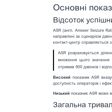
Основні показ
Відсоток успішни
ASR (англ. Answer Seizure Rat
направлені за сценарієм дзві
контакт-центр справляється з
ASR розраховується діленн
множення цього значення 
отримав 900 дзвінків і відп
Високий
показник ASR вказує
доступність операторів і ефе
Низький
показник ASR може вк
Загальна тривал