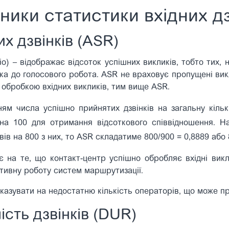
ники статистики вхідних дз
х дзвінків (ASR)
io) – відображає відсоток успішних викликів, тобто тих, 
нка до голосового робота. ASR не враховує пропущені ви
 обробкою вхідних викликів, тим вище ASR.
ям числа успішно прийнятих дзвінків на загальну кількі
на 100 для отримання відсоткового співвідношення. Н
овів на 800 з них, то ASR складатиме 800/900 = 0,8889 або
 на те, що контакт-центр успішно обробляє вхідні вик
ктивну роботу систем маршрутизації.
азувати на недостатню кількість операторів, що може при
ість дзвінків (DUR)