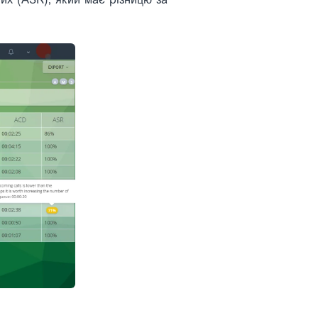
них (ASR), який має різницю за