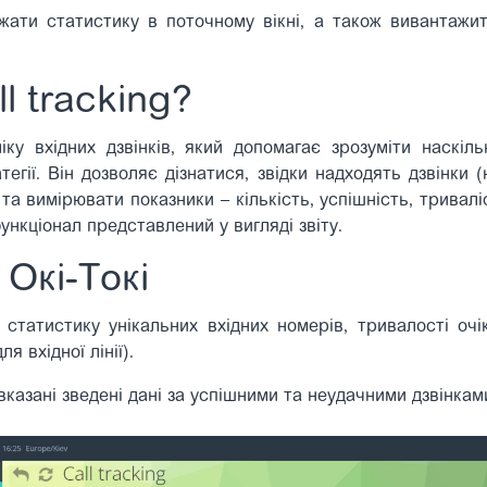
жати статистику в поточному вікні, а також вивантажи
l tracking?
ліку вхідних дзвінків, який допомагає зрозуміти наскі
тегії. Він дозволяє дізнатися, звідки надходять дзвінки 
та вимірювати показники – кількість, успішність, тривалі
 функціонал представлений у вигляді звіту.
 Окі-Токі
статистику унікальних вхідних номерів, тривалості очі
я вхідної лінії).
 вказані зведені дані за успішними та неудачними дзвінкам