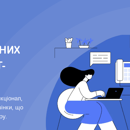
ДНИХ
-
кціонал,
вінки, що
ру.