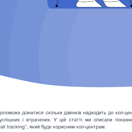
допоможе дізнатися скільки дзвінків надходить до кол-це
успішних і втрачених. У цій статті ми описали показни
“Call tracking”, який буде корисним кол-центрам.