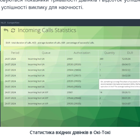
овуються показники тривалості дзвінків і відсоток успіш
успішності виклику для наочності.
Статистика вхідних дзвінків в Окі-Токі