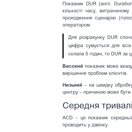
Показник DUR (англ. Duratio
кількості часу, витраченому
проходження сценарію (голос
оператором.
Для розрахунку DUR спочат
цифра сумується для всіх 
склала 5 годин, то DUR за ц
Високий
показник може вказув
вирішення проблем клієнтів.
Низький
– на швидку обробку 
центру – причиною може бути я
Середня тривалі
ACD – це показник середньо
проводить у дзвінку.