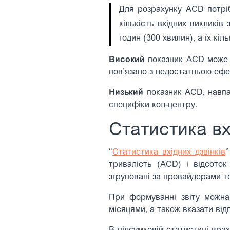
Для розрахунку ACD потрібн
кількість вхідних викликів
годин (300 хвилин), а їх кі
Високий
показник ACD може о
пов’язано з недостатньою еф
Низький
показник ACD, навпак
специфіки кол-центру.
Статистика вх
“
Статистика вхідних дзвінків
”
тривалість (ACD) і відсоток 
згруповані за провайдерами те
При формуванні звіту можна 
місяцями, а також вказати від