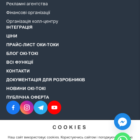
Рекламні агентства
Фінансові організації
Організація колл-центру
ІНТЕГРАЦІЯ
ЦІНИ
ПРАЙС-ЛИСТ ОКИ-ТОКИ
БЛОГ ОКІ-ТОКІ
ВСІ ФУНКЦІЇ
КОНТАКТИ
ДОКУМЕНТАЦІЯ ДЛЯ РОЗРОБНИКІВ
НОВИНИ ОКІ-ТОКІ
ПУБЛІЧНА ОФЕРТА
COOKIES
© 2008–2026 ОКІ-ТОКІ. Всі права захищені.
Політика
конфіденційності
Наш сайт використовує cookies. Користуючись сайтом і погоджуючись із цією