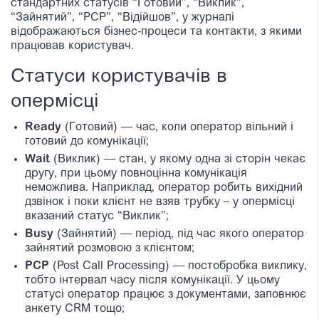
стандартних статусів “Готовий”, “Виклик”,
“Зайнятий”, “PCP”, “Відійшов”, у журналі
відображаються бізнес-процеси та контакти, з якими
працював користувач.
Статуси користувачів в
опермісці
Ready
(Готовий) — час, коли оператор вільний і
готовий до комунікації;
Wait
(Виклик) — стан, у якому одна зі сторін чекає
другу, при цьому повноцінна комунікація
неможлива. Наприклад, оператор робить вихідний
дзвінок і поки клієнт не взяв трубку – у опермісці
вказаний статус “Виклик”;
Busy
(Зайнятий) — період, під час якого оператор
зайнятий розмовою з клієнтом;
PCP
(Post Call Processing) — постобробка виклику,
тобто інтервал часу після комунікації. У цьому
статусі оператор працює з документами, заповнює
анкету CRM тощо;