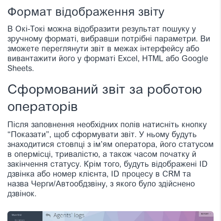
Формат відображення звіту
В Окі-Токі можна відобразити результат пошуку у
зручному форматі, вибравши потрібні параметри. Ви
зможете переглянути звіт в межах інтерфейсу або
вивантажити його у форматі Excel, HTML або Google
Sheets.
Сформований звіт за роботою
операторів
Після заповнення необхідних полів натисніть кнопку
“Показати”, щоб сформувати звіт. У ньому будуть
знаходитися стовпці з ім’ям оператора, його статусом
в опермісці, тривалістю, а також часом початку й
закінчення статусу. Крім того, будуть відображені ID
дзвінка або номер клієнта, ID процесу в CRM та
назва Черги/Автообдзвіну, з якого було здійснено
дзвінок.