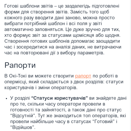
Готові шаблони звітів – це заздалегідь підготовлені
форми для створення звітів. Замість того щоб
кожного разу вводити дані заново, можна просто
вибрати потрібний шаблон і всі поля у звіті
автоматично заповняться. Це дуже зручно для тих,
хто формує звіт за статусами щомісяця або щодня.
Створення готових шаблонів допомагає заощадити
час і зосередитися на аналізі даних, не витрачаючи
час на повторювані дії з вибору параметрів.
Рапорти
В Окі-Токі ви можете створити
рапорт
по роботі в
опермісці, який складається з двох розділів: статуси
користувачів і зміни операторів.
У розділі
“Статуси користувачів”
ви знайдете дані
про те, скільки часу оператори провели в
готовності та зайнятості, а також дані про статус
“Відсутній”. Тут же знаходиться топ операторів, які
провели найбільше часу в статусах “Готовий” і
“Відійшов”.