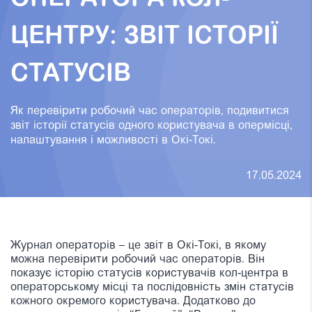
ЦЕНТРУ: ЗВІТ ІСТОРІЇ
СТАТУСІВ
Як перевірити робочий час операторів, подивитися
звіт історії статусів одного користувача в опермісці,
налаштування і можливості в Окі-Токі.
17.05.2024
Журнал операторів – це звіт в Окі-Токі, в якому
можна перевірити робочий час операторів. Він
показує історію статусів користувачів кол-центра в
операторському місці та послідовність змін статусів
кожного окремого користувача. Додатково до