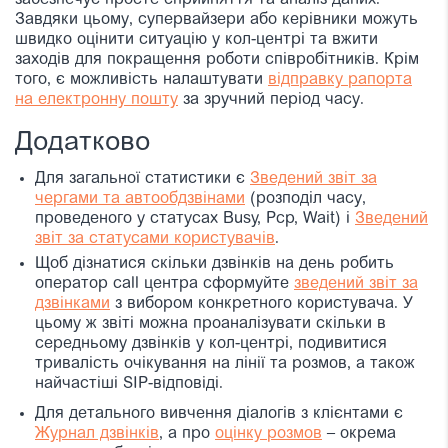
забезпечує просте сприйняття та аналіз даних.
Завдяки цьому, супервайзери або керівники можуть
швидко оцінити ситуацію у кол-центрі та вжити
заходів для покращення роботи співробітників.
Крім
того, є можливість налаштувати
відправку рапорта
на електронну пошту
за зручний період часу.
Додатково
Для загальної статистики є
Зведений звіт за
чергами та автообдзвінами
(розподіл часу,
проведеного у статусах Busy, Pcp, Wait) і
Зведений
звіт за статусами користувачів
.
Щоб дізнатися скільки дзвінків на день робить
оператор call центра сформуйте
зведений звіт за
дзвінками
з вибором конкретного користувача. У
цьому ж звіті можна проаналізувати скільки в
середньому дзвінків у кол-центрі, подивитися
тривалість очікування на лінії та розмов, а також
найчастіші SIP-відповіді.
Для детального вивчення діалогів з клієнтами є
Журнал дзвінків
, а про
оцінку розмов
– окрема