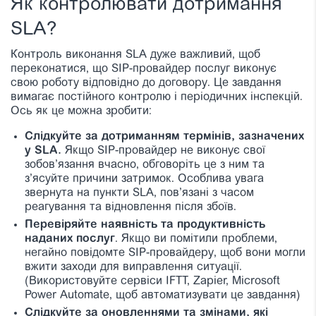
Як контролювати дотримання
SLA?
Контроль виконання SLA дуже важливий, щоб
переконатися, що SIP-провайдер послуг виконує
свою роботу відповідно до договору. Це завдання
вимагає постійного контролю і періодичних інспекцій.
Ось як це можна зробити:
Слідкуйте за дотриманням термінів, зазначених
у SLA.
Якщо SIP-провайдер не виконує свої
зобов’язання вчасно, обговоріть це з ним та
з’ясуйте причини затримок. Особлива увага
звернута на пункти SLA, пов’язані з часом
реагування та відновлення після збоїв.
Перевіряйте наявність та продуктивність
наданих послуг
. Якщо ви помітили проблеми,
негайно повідомте SIP-провайдеру, щоб вони могли
вжити заходи для виправлення ситуації.
(Використовуйте сервіси IFTT, Zapier, Microsoft
Power Automate, щоб автоматизувати це завдання)
Слідкуйте за оновленнями та змінами, які