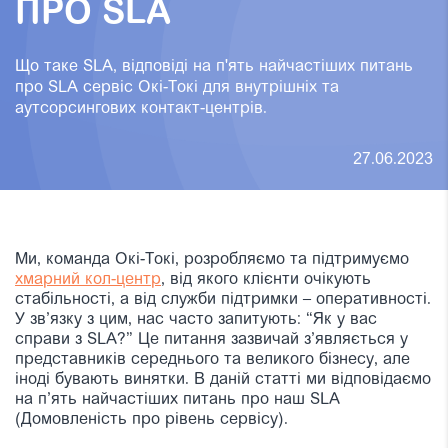
ПРО SLA
Що таке SLA, відповіді на п'ять найчастіших питань
про SLA сервіс Окі-Токі для внутрішніх та
аутсорсингових контакт-центрів.
27.06.2023
Ми, команда Окі-Токі, розробляємо та підтримуємо
хмарний кол-центр
, від якого клієнти очікують
стабільності, а від служби підтримки – оперативності.
У зв’язку з цим, нас часто запитують: “Як у вас
справи з SLA?” Це питання зазвичай з’являється у
представників середнього та великого бізнесу, але
іноді бувають винятки. В даній статті ми відповідаємо
на п’ять найчастіших питань про наш SLA
(Домовленість про рівень сервісу).