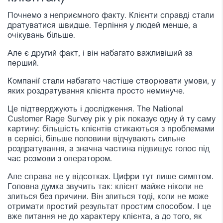
Почнемо з неприємного факту. Клієнти справді стали
дратуватися швидше. Терпіння у людей менше, а
очікувань більше.
Але є другий факт, і він набагато важливіший за
перший.
Компанії стали набагато частіше створювати умови, у
яких роздратування клієнта просто неминуче.
Це підтверджують і дослідження. The National
Customer Rage Survey рік у рік показує одну й ту саму
картину: більшість клієнтів стикаються з проблемами
в сервісі, більше половини відчувають сильне
роздратування, а значна частина підвищує голос під
час розмови з оператором.
Але справа не у відсотках. Цифри тут лише симптом.
Головна думка звучить так: клієнт майже ніколи не
злиться без причини. Він злиться тоді, коли не може
отримати простий результат простим способом. І це
вже питання не до характеру клієнта, а до того, як