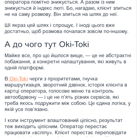
оператора помітно знижується. А разом із ним
знижується й індекс люті. Бо, нагадаю, клієнт злиться
не на саму розмову. Він злиться на шлях до неї.
ШІ якраз цей шлях і спрощує. І іноді цього вже
достатньо, щоб розмова почалася зовсім по-іншому.
А до чого тут Oki-Toki
Майже все, про що йшлося вище, — це не абстрактні
побажання, а конкретні налаштування, які живуть в
одній платформі.
В
Oki-Toki
черги з пріоритетами, гнучка
маршрутизація, зворотний дзвінок, історія клієнта в
картці оператора, голосове меню та контроль
автообдзвону — і це не п’ять різних сервісів, які
треба якось подружити між собою. Це єдина логіка, у
якій усе пов’язано.
І коли інструмент влаштований цілісно, результат
теж виходить цілісним. Оператор перестає
працювати «всліпу». Клієнт перестає переповідати