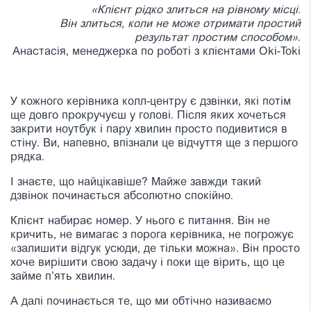
«Клієнт рідко злиться на рівному місці.
Він злиться, коли не може отримати простий
результат простим способом»
.
Анастасія, менеджерка по роботі з клієнтами Oki-Toki
У кожного керівника колл-центру є дзвінки, які потім
ще довго прокручуєш у голові. Після яких хочеться
закрити ноутбук і пару хвилин просто подивитися в
стіну. Ви, напевно, впізнали це відчуття ще з першого
рядка.
І знаєте, що найцікавіше? Майже завжди такий
дзвінок починається абсолютно спокійно.
Клієнт набирає номер. У нього є питання. Він не
кричить, не вимагає з порога керівника, не погрожує
«залишити відгук усюди, де тільки можна». Він просто
хоче вирішити свою задачу і поки ще вірить, що це
займе п’ять хвилин.
А далі починається те, що ми обтічно називаємо