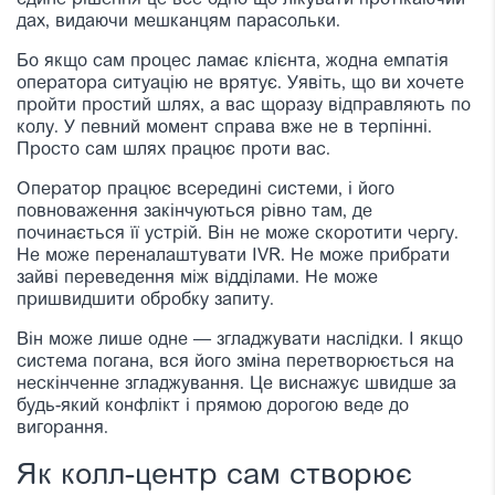
єдине рішення це все одно що лікувати протікаючий
дах, видаючи мешканцям парасольки.
Бо якщо сам процес ламає клієнта, жодна емпатія
оператора ситуацію не врятує. Уявіть, що ви хочете
пройти простий шлях, а вас щоразу відправляють по
колу. У певний момент справа вже не в терпінні.
Просто сам шлях працює проти вас.
Оператор працює всередині системи, і його
повноваження закінчуються рівно там, де
починається її устрій. Він не може скоротити чергу.
Не може переналаштувати IVR. Не може прибрати
зайві переведення між відділами. Не може
пришвидшити обробку запиту.
Він може лише одне — згладжувати наслідки. І якщо
система погана, вся його зміна перетворюється на
нескінченне згладжування. Це виснажує швидше за
будь-який конфлікт і прямою дорогою веде до
вигорання.
Як колл-центр сам створює