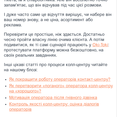
тікета, ім’я співробітника. Але він абсолютно точно
запам’ятає, що він відчував під час цієї розмови.
І дуже часто саме це відчуття вирішує, чи набере він
ваш номер знову, а не ціна, асортимент або
реклама.
Перевірити це простіше, ніж здається. Достатньо
чесно пройти власну лінію очима клієнта. А потім
подивитися, як ті самі сценарії працюють у
Oki-Toki
:
протестувати платформу можна безкоштовно, на
своїх реальних завданнях.
Інші цікаві статті про процеси колл-центру читайте
на нашому блозі:
Як покращити роботу операторів контакт-центру?
Як перетворити «поганого» оператора колл-центру
на «хорошого»?
Мотивація оператора після гнівного дзвінка
Контроль якості колл-центру: оцінка діалогів
операторів