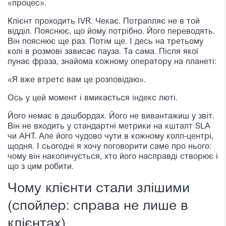
«процес».
Клієнт проходить IVR. Чекає. Потрапляє не в той
відділ. Пояснює, що йому потрібно. Його переводять.
Він пояснює ще раз. Потім ще. І десь на третьому
колі в розмові зависає пауза. Та сама. Після якої
лунає фраза, знайома кожному оператору на планеті:
«Я вже втретє вам це розповідаю».
Ось у цей момент і вмикається індекс люті.
Його немає в дашбордах. Його не вивантажиш у звіт.
Він не входить у стандартні метрики на кшталт SLA
чи AHT. Але його чудово чути в кожному колл-центрі,
щодня. І сьогодні я хочу поговорити саме про нього:
чому він накопичується, хто його насправді створює і
що з цим робити.
Чому клієнти стали злішими
(спойлер: справа не лише в
клієнтах)