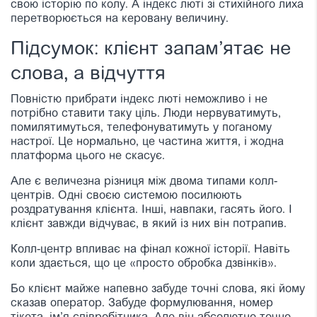
свою історію по колу. А індекс люті зі стихійного лиха
перетворюється на керовану величину.
Підсумок: клієнт запам’ятає не
слова, а відчуття
Повністю прибрати індекс люті неможливо і не
потрібно ставити таку ціль. Люди нервуватимуть,
помилятимуться, телефонуватимуть у поганому
настрої. Це нормально, це частина життя, і жодна
платформа цього не скасує.
Але є величезна різниця між двома типами колл-
центрів. Одні своєю системою посилюють
роздратування клієнта. Інші, навпаки, гасять його. І
клієнт завжди відчуває, в який із них він потрапив.
Колл-центр впливає на фінал кожної історії. Навіть
коли здається, що це «просто обробка дзвінків».
Бо клієнт майже напевно забуде точні слова, які йому
сказав оператор. Забуде формулювання, номер