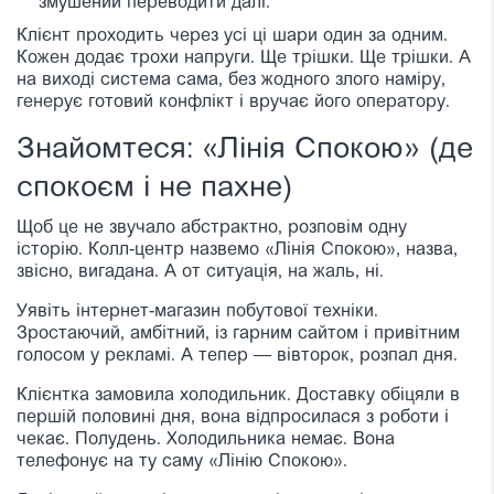
змушений переводити далі.
Клієнт проходить через усі ці шари один за одним.
Кожен додає трохи напруги. Ще трішки. Ще трішки. А
на виході система сама, без жодного злого наміру,
генерує готовий конфлікт і вручає його оператору.
Знайомтеся: «Лінія Спокою» (де
спокоєм і не пахне)
Щоб це не звучало абстрактно, розповім одну
історію. Колл-центр назвемо «Лінія Спокою», назва,
звісно, вигадана. А от ситуація, на жаль, ні.
Уявіть інтернет-магазин побутової техніки.
Зростаючий, амбітний, із гарним сайтом і привітним
голосом у рекламі. А тепер — вівторок, розпал дня.
Клієнтка замовила холодильник. Доставку обіцяли в
першій половині дня, вона відпросилася з роботи і
чекає. Полудень. Холодильника немає. Вона
телефонує на ту саму «Лінію Спокою».