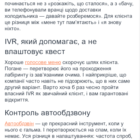
починається не з «розкажіть, що сталося», а з «бачу,
ви телефонували вранці щодо доставки
холодильника — давайте розберемося». Для клієнта
це різниця між «мене тут пам’ятають» і «я знову
ніхто».
IVR, який допомагає, а не
влаштовує квест
Хороше
голосове меню
скорочує шлях клієнта.
Погане — перетворює його на проходження
лабіринту із зав’язаними очима. І найприкріше, що
компанії часто навіть не підозрюють, що в них саме
другий варіант. Варто хоча б раз чесно пройти
власний IVR як звичайний клієнт, і вам гарантовані
відкриття.
Контроль автообдзвону
Автообдзвiн
— це прекрасний інструмент, коли у
нього є гальма. І перетворюється на спам, коли їх
немає. Уся різниця в налаштуваннях: частота спроб,