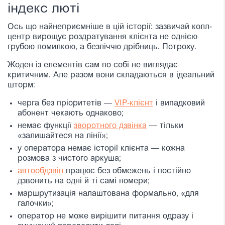
індекс люті
Ось що найнеприємніше в цій історії: зазвичай колл-
центр вирощує роздратування клієнта не однією
грубою помилкою, а безліччю дрібниць. Потроху.
Жоден із елементів сам по собі не виглядає
критичним. Але разом вони складаються в ідеальний
шторм:
черга без пріоритетів —
VIP-клієнт
і випадковий
абонент чекають однаково;
немає функції
зворотного дзвінка
— тільки
«залишайтеся на лінії»;
у оператора немає історії клієнта — кожна
розмова з чистого аркуша;
автообдзвiн
працює без обмежень і постійно
дзвонить на одні й ті самі номери;
маршрутизація налаштована формально, «для
галочки»;
оператор не може вирішити питання одразу і