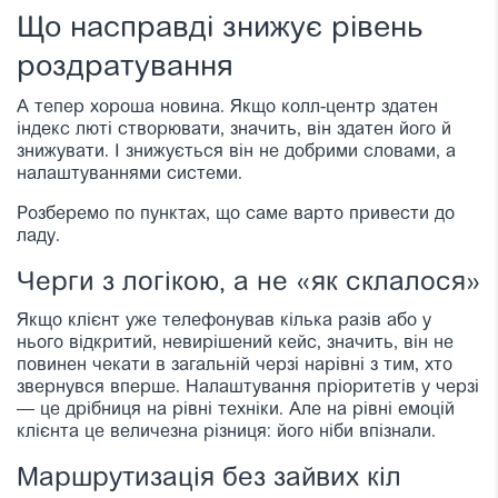
Що насправді знижує рівень
роздратування
А тепер хороша новина. Якщо колл-центр здатен
індекс люті створювати, значить, він здатен його й
знижувати. І знижується він не добрими словами, а
налаштуваннями системи.
Розберемо по пунктах, що саме варто привести до
ладу.
Черги з логікою, а не «як склалося»
Якщо клієнт уже телефонував кілька разів або у
нього відкритий, невирішений кейс, значить, він не
повинен чекати в загальній черзі нарівні з тим, хто
звернувся вперше. Налаштування пріоритетів у черзі
— це дрібниця на рівні техніки. Але на рівні емоцій
клієнта це величезна різниця: його ніби впізнали.
Маршрутизація без зайвих кіл