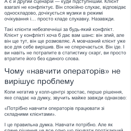
А є й другий сценарій — куди підступніший. Клієнт
взагалі не конфліктує. Він спокійно слухає, відповідає
односкладово, дочікується музики в режимі
очікування і… просто кладе слухавку. Назавжди.
Такі клієнти небезпечніші за будь-який конфлікт.
Клієнт у конфлікті хоча б дає вам шанс: він злий, але
він ще тут, він ще розмовляє. А мовчазний клієнт уже
все для себе вирішив. Він не сперечається. Він іде. І
ви навіть не потрапите в статистику скарг, ви просто
втратите його без єдиного слова.
Чому «навчити операторів» не
вирішує проблему
Коли негатив у колл-центрі зростає, перше рішення,
яке спадає на думку, звучить майже завжди однаково:
«Потрібно навчити операторів працювати зі
складними клієнтами».
І це правильна думка. Навчати потрібно. Але як