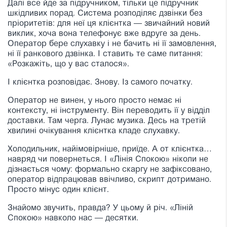
Далі все йде за підручником, тільки це підручник
шкідливих порад. Система розподіляє дзвінки без
пріоритетів: для неї ця клієнтка — звичайний новий
виклик, хоча вона телефонує вже вдруге за день.
Оператор бере слухавку і не бачить ні її замовлення,
ні її ранкового дзвінка. І ставить те саме питання:
«Розкажіть, що у вас сталося».
І клієнтка розповідає. Знову. Із самого початку.
Оператор не винен, у нього просто немає ні
контексту, ні інструменту. Він переводить її у відділ
доставки. Там черга. Лунає музика. Десь на третій
хвилині очікування клієнтка кладе слухавку.
Холодильник, найімовірніше, приїде. А от клієнтка…
навряд чи повернеться. І «Лінія Спокою» ніколи не
дізнається чому: формально скаргу не зафіксовано,
оператор відпрацював ввічливо, скрипт дотримано.
Просто мінус один клієнт.
Знайомо звучить, правда? У цьому й річ. «Ліній
Спокою» навколо нас — десятки.