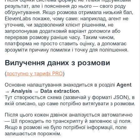
Після оцінки система формує не тільки підсумковий
результат, але і пояснення до нього — свого роду
обґрунтування. Якщо розмова отримала низький бал,
ElevenLabs покаже, чому саме: наприклад, агент не
уточнив, чи задоволений клієнт рішенням, не
запропонував додатковий варіант допомоги або
перервав розмову раніше часу. Таким чином,
платформа не просто ставить оцінку, а допомагає
зрозуміти причину помилки і точку для поліпшення.
Вилучення даних з розмови
(
доступно у тарифі PRO
)
Основне налаштування знаходиться в розділі
Agent
→ Analysis → Data extraction
.
Тут створюється схема (зазвичай у форматі JSON), в
якій описано, що саме потрібно витягувати з розмови.
Після цього кожен дзвінок аналізується автоматично
— ШІ проходить по транскрипту й заповнює ці поля.
Якщо в розмові не було потрібної інформації, поле
залишається порожнім.