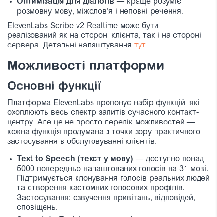
Оптимізація для діалогів
— краще розуміє
розмовну мову, міжслов’я і неповні речення.
ElevenLabs Scribe v2 Realtime може бути
реалізований як на стороні клієнта, так і на стороні
сервера. Детальні налаштування
тут
.
Можливості платформи
Основні функції
Платформа ElevenLabs пропонує набір функцій, які
охоплюють весь спектр запитів сучасного контакт-
центру. Але це не просто перелік можливостей —
кожна функція продумана з точки зору практичного
застосування в обслуговуванні клієнтів.
Text to Speech (текст у мову)
— доступно понад
5000 попередньо налаштованих голосів на 31 мові.
Підтримується клонування голосів реальних людей
та створення кастомних голосових профілів.
Застосування: озвучення привітань, відповідей,
сповіщень.