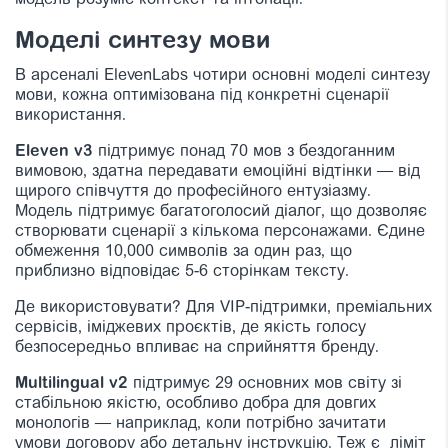
модель розуміє контекст та інтонації.
Моделі синтезу мови
В арсеналі ElevenLabs чотири основні моделі синтезу
мови, кожна оптимізована під конкретні сценарії
використання.
Eleven v3
підтримує понад 70 мов з бездоганним
вимовою, здатна передавати емоційні відтінки — від
щирого співчуття до професійного ентузіазму.
Модель підтримує багатоголосий діалог, що дозволяє
створювати сценарії з кількома персонажами. Єдине
обмеження 10,000 символів за один раз, що
приблизно відповідає 5-6 сторінкам тексту.
Де використовувати? Для VIP-підтримки, преміальних
сервісів, іміджевих проєктів, де якість голосу
безпосередньо впливає на сприйняття бренду.
Multilingual v2
підтримує 29 основних мов світу зі
стабільною якістю, особливо добра для довгих
монологів — наприклад, коли потрібно зачитати
умови договору або детальну інструкцію. Теж є ліміт