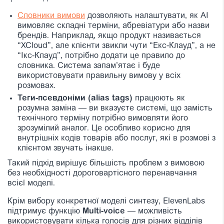
Словники вимови
дозволяють налаштувати, як AI
вимовляє складні терміни, абревіатури або назви
брендів. Наприклад, якщо продукт називається
“XCloud”, але клієнти звикли чути “Екс-Клауд”, а не
“Ікс-Клауд”, потрібно додати це правило до
словника. Система запам’ятає і буде
використовувати правильну вимову у всіх
розмовах.
Теги-псевдоніми (alias tags)
працюють як
розумна заміна — ви вказуєте системі, що замість
технічного терміну потрібно вимовляти його
зрозумілий аналог. Це особливо корисно для
внутрішніх кодів товарів або послуг, які в розмові з
клієнтом звучать інакше.
Такий підхід вирішує більшість проблем з вимовою
без необхідності дороговартісного перенавчання
всієї моделі.
Крім вибору конкретної моделі синтезу, ElevenLabs
підтримує функцію
Multi-voice
—
можливість
використовувати кілька голосів для різних відділів