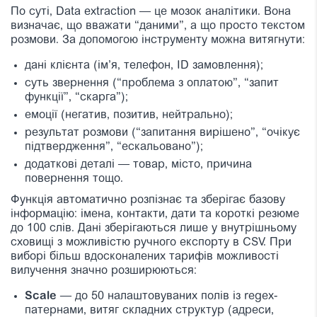
По суті, Data extraction — це мозок аналітики. Вона
визначає, що вважати “даними”, а що просто текстом
розмови. За допомогою інструменту можна витягнути:
дані клієнта (ім’я, телефон, ID замовлення);
суть звернення (“проблема з оплатою”, “запит
функції”, “скарга”);
емоції (негатив, позитив, нейтрально);
результат розмови (“запитання вирішено”, “очікує
підтвердження”, “ескальовано”);
додаткові деталі — товар, місто, причина
повернення тощо.
Функція автоматично розпізнає та зберігає базову
інформацію: імена, контакти, дати та короткі резюме
до 100 слів. Дані зберігаються лише у внутрішньому
сховищі з можливістю ручного експорту в CSV. При
виборі більш вдосконалених тарифів можливості
вилучення значно розширюються:
Scale
— до 50 налаштовуваних полів із regex-
патернами, витяг складних структур (адреси,