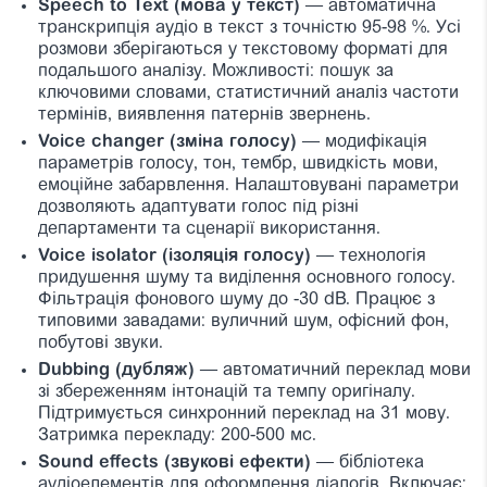
Speech to Text (мова у текст)
— автоматична
транскрипція аудіо в текст з точністю 95-98 %. Усі
розмови зберігаються у текстовому форматі для
подальшого аналізу. Можливості: пошук за
ключовими словами, статистичний аналіз частоти
термінів, виявлення патернів звернень.
Voice changer (зміна голосу)
— модифікація
параметрів голосу, тон, тембр, швидкість мови,
емоційне забарвлення. Налаштовувані параметри
дозволяють адаптувати голос під різні
департаменти та сценарії використання.
Voice isolator (ізоляція голосу)
— технологія
придушення шуму та виділення основного голосу.
Фільтрація фонового шуму до -30 dB. Працює з
типовими завадами: вуличний шум, офісний фон,
побутові звуки.
Dubbing (дубляж)
— автоматичний переклад мови
зі збереженням інтонацій та темпу оригіналу.
Підтримується синхронний переклад на 31 мову.
Затримка перекладу: 200-500 мс.
Sound effects (звукові ефекти)
— бібліотека
аудіоелементів для оформлення діалогів. Включає: