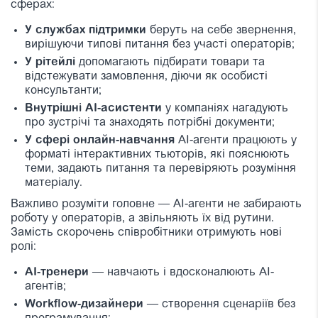
сферах:
У службах підтримки
беруть на себе звернення,
вирішуючи типові питання без участі операторів;
У рітейлі
допомагають підбирати товари та
відстежувати замовлення, діючи як особисті
консультанти;
Внутрішні AI-асистенти
у компаніях нагадують
про зустрічі та знаходять потрібні документи;
У сфері онлайн-навчання
AI-агенти працюють у
форматі інтерактивних тьюторів, які пояснюють
теми, задають питання та перевіряють розуміння
матеріалу.
Важливо розуміти головне — AI-агенти не забирають
роботу у операторів, а звільняють їх від рутини.
Замість скорочень співробітники отримують нові
ролі:
AI-тренери
— навчають і вдосконалюють AI-
агентів;
Workflow-дизайнери
— створення сценаріїв без