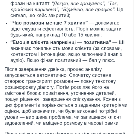
фрази на кшталт
“Дякую, все зрозуміло”
,
“Так,
проблема вирішена”
,
“Відмінно, все працює”
. Це
сигнал, що кейс закритий;
“Час розмови менше 7 хвилин”
— допомагає
відстежувати ефективність. Поріг можна задати
будь-який, наприклад 10 або 15 хвилин;
“Емоція клієнта наприкінці — позитивна”
— ШІ
визначає тональність мови клієнта (за словами,
контекстом і інтонацією, якщо включений аналіз
аудіо). Якщо фінал позитивний — бал у плюс.
Після завершення дзвінка, процес аналізу
запускається автоматично. Спочатку система
створює транскрипт розмови — повну текстову
розшифровку діалогу. Потім розділяє його на
змістовні блоки: привітання, уточнення деталей,
пошук рішення і завершення спілкування. Кожен з
цих фрагментів порівнюється з заданими критеріями
оцінки, щоб визначити, чи були виконані потрібні
умови — вирішена проблема, чи залишився клієнт
задоволений, чи вміщено розмову в часові рамки.