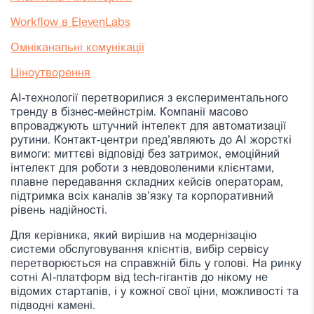
Workflow
в ElevenLabs
Омніканальні комунікації
Ціноутворення
AI-технології перетворилися з експериментального
тренду в бізнес-мейнстрім. Компанії масово
впроваджують штучний інтелект для автоматизації
рутини. Контакт-центри пред’являють до AI жорсткі
вимоги: миттєві відповіді без затримок, емоційний
інтелект для роботи з невдоволеними клієнтами,
плавне передавання складних кейсів операторам,
підтримка всіх каналів зв’язку та корпоративний
рівень надійності.
Для керівника, який вирішив на модернізацію
системи обслуговування клієнтів, вибір сервісу
перетворюється на справжній біль у голові. На ринку
сотні AI-платформ від tech-гігантів до нікому не
відомих стартапів, і у кожної свої ціни, можливості та
підводні камені.