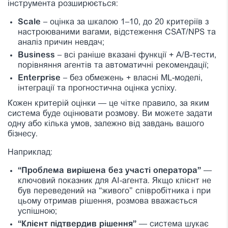
інструмента розширюється:
Scale
– оцінка за шкалою 1–10, до 20 критеріїв з
настроюваними вагами, відстеження CSAT/NPS та
аналіз причин невдач;
Business
– всі раніше вказані функції + A/B-тести,
порівняння агентів та автоматичні рекомендації;
Enterprise
– без обмежень + власні ML-моделі,
інтеграції та прогностична оцінка успіху.
Кожен критерій оцінки — це чітке правило, за яким
система буде оцінювати розмову. Ви можете задати
одну або кілька умов, залежно від завдань вашого
бізнесу.
Наприклад:
“Проблема вирішена без участі оператора”
—
ключовий показник для AI-агента. Якщо клієнт не
був переведений на “живого” співробітника і при
цьому отримав рішення, розмова вважається
успішною;
“Клієнт підтвердив рішення”
— система шукає