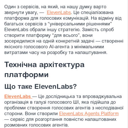
Один з сервісів, на який, на нашу думку варто
звернути увагу, —
ElevenLabs
. Це спеціалізована
платформа для голосових комунікацій. На відміну від
багатьох сервісів з “універсальними рішеннями”
ElevenLabs обрали іншу стратегію. Замість спроб
створити платформу “для всього”, вони
зосередилися на одній конкретній задачі — створенні
якісного голосового AI-агента з мінімальними
витратами часу на розробку та налаштування.
Технічна архітектура
платформи
Що таке ElevenLabs?
ElevenLabs
— Це дослідницька та впроваджувальна
організація в галузі голосового ШІ, яка підійшла до
проблеми створення голосових агентів з несподіваної
сторони. Вони створили
ElevenLabs Agents Platform
— сервіс для розгортання повністю налаштованих
розмовних голосових агентів.