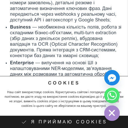
номери замовлень), детальні резюме і
автоматичне визначення ключових фраз. Дані
передаються через webhooks у реальному часі,
доступний API і автоекспорт у Google Sheets;
Business
— необмежена кількість полів, робота зі
складними бізнес-об’єктами, multi-turn extraction
(збір даних з декількох реплік), вбудована
валідація та OCR (Optical Character Recognition)
документів. Пряма інтеграція з CRM-системами,
конектори баз даних та хмарні сховища;
Enterprise
— вилучення на основі ШІ з
налаштовуваними NER-моделями, зв’язування
даних між розмовами та автоматична обробка
персональних даних. Інтеграція з будь-якими
COOKIES
корпоративними системами, розгортання на
власних серверах та HIPAA-сумісні сховища для
Наш сайт використовує cookies. Користуючись сайтом і погоджуючись із цією
медичних даних.
політикою, ви даєте згоду на використання cookies відповідно до її умов. Якщо ви
не згодні, вимкніть cookies згідно з інструкціями в цьому повідомленні, щоб
Hide chaty
Таким чином, Data extraction в ElevenLabs —
cookies із цього сайту не зберігалися на вашому пристрої.
інструмент, який перетворює звичайні розмови у
структуровані дані, зрозумілі системі та корисні для
Я ПРИЙМАЮ COOKIES
бізнесу.