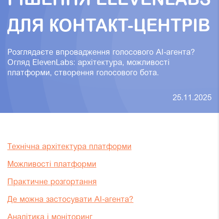
РІШЕННЯ ELEVENLABS
ДЛЯ КОНТАКТ-ЦЕНТРІВ
Розглядаєте впровадження голосового AI-агента?
Огляд ElevenLabs: архітектура, можливості
платформи, створення голосового бота.
25.11.2025
Технічна архітектура платформи
Можливості платформи
Практичне розгортання
Де можна застосувати AI-агента?
Аналітика і моніторинг