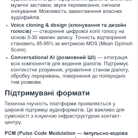
музичні заставки, звуки перемикання, сигнали
очікування. Можливість завантаження власних
аудіофайлів.
Voice cloning & design (клонування та дизайн
голосів)
— створення цифрової копії голосу на
основі 5-30 хвилин запису. Точність відтворення
становить 85-95% за метрикою MOS (Mean Opinion
Score).
Conversational AI (розмовний ШІ)
— інтеграція
всіх компонентів для ведення діалогів. Підтримує
контекстне розуміння, управління станом діалогу,
обробку переривань, повернення до попередніх
тем розмови.
Підтримувані формати
Технічна гнучкість платформи проявляється у
широкій підтримці aудіоформатів. Це важливо для
сумісності з існуючою інфраструктурою контакт-
центру.
PCM (Pulse Code Modulation — імпульсно-кодова