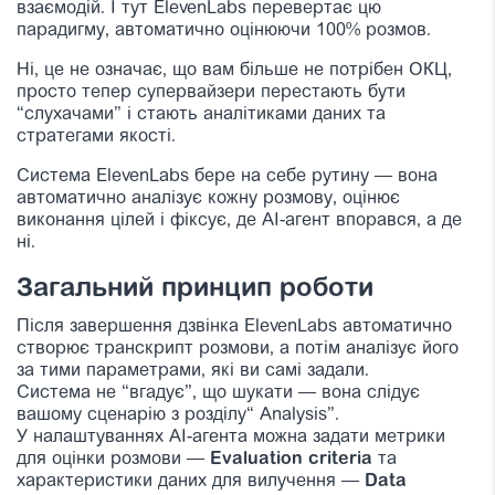
взаємодій. І тут ElevenLabs перевертає цю
парадигму, автоматично оцінюючи 100% розмов.
Ні, це не означає, що вам більше не потрібен ОКЦ,
просто тепер супервайзери перестають бути
“слухачами” і стають аналітиками даних та
стратегами якості.
Система ElevenLabs бере на себе рутину — вона
автоматично аналізує кожну розмову, оцінює
виконання цілей і фіксує, де AI-агент впорався, а де
ні.
Загальний принцип роботи
Після завершення дзвінка ElevenLabs автоматично
створює транскрипт розмови, а потім аналізує його
за тими параметрами, які ви самі задали.
Система не “вгадує”, що шукати — вона слідує
вашому сценарію з розділу“ Analysis”.
У налаштуваннях AI-агента можна задати метрики
для оцінки розмови —
Evaluation criteria
та
характеристики даних для вилучення —
Data