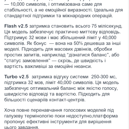
— 10,000 символів, і оптимізована саме для
стабільності, а не емоційної виразності. Ідеальна для
стандартної підтримки та міжнародних операцій.
Flash v2.5
затримка становить всього 75 мілісекунд.
Ця модель забезпечує практично миттєву відповідь.
Підтримує 32 мови і має збільшений ліміт у 40,000
символів. Як бонус — вона на 50% дешевша за інші
моделі. Підходить для масових дзвінків, обробки
простих запитів, наприклад “дізнатися баланс”, або
“статус замовлення” — скрізь, де швидкість і
вартість важливіші за емоційні нюанси.
Turbo v2.5
затримка відгуку системи 250-300 мс,
підтримка 32 мов, ліміт 40,000 символів. Ця модель
забезпечує оптимальний баланс між якістю голосу,
швидкістю відповіді та вартістю. Підходить для
більшості сценаріїв контакт-центрів.
Хоча повне перенавчання голосових моделей під
галузеву термінологію поки недоступно,платформа
пропонує ефективні інструменти для вирішення
цього завдання.