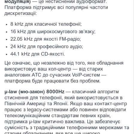
модуляція)
— це нестиснений аудіоформат.
Платформа підтримує всі популярні частоти
дискретизації:
8 kHz для класичної телефонії;
16 kHz для широкосмугового зв’язку;
22.05 kHz для якості FM-радіо;
24 kHz для професійного аудіо;
44.1 kHz для CD-якості.
Це означає, що незалежно від того, яке обладнання
використовує ваш кол-центр — від старих
аналогових АТС до сучасних VoIP-систем —
платформа буде працювати без проблем.
μ-law (мю-закон) 8000Hz
— класичний алгоритм
стиснення для телефонії, який використовується в
Північній Америці та Японії. Якщо ваш контакт-центр
працює з legacy-системами або повинен відповідати
телекомунікаційним стандартам певних країн,
підтримка μ-law критично важлива. Це забезпечує
сумісність з традиційними телефонними мережами та