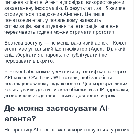
питання клієнтів. Агент відповідає, використовуючи
завантажену інформацію. В результаті, за 15 хвилин
отримується працюючий AI-агент. Це лише
початковий етап, у подальшому належить
оптимізація, налаштування та інтеграція, але вже
через чверть години можна отримати прототип.
Безпека доступу — не менш важливий аспект. Кожен
агент має унікальний ідентифікатор (Agent ID), який
слід зберігати як пароль: не публікувати і не
передавати відкрито.
В ElevenLabs можна увімкнути аутентифікацію через
API-ключі, OAuth чи JWT-токени, щоб запобігти
несанкціонованому підключенню. Для корпоративних
користувачів доступ можна обмежити за IP-адресами,
дозволяючи з’єднання тільки з довірених мереж.
Де можна застосувати AI-
агента?
На практиці AI-агенти вже використовуються у різних