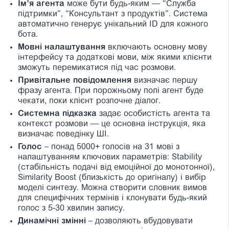
Ім’я агента
може бути будь-яким — “Служба
підтримки”, “Консультант з продуктів”. Система
автоматично генерує унікальний ID для кожного
бота.
Мовні налаштування
включають основну мову
інтерфейсу та додаткові мови, між якими клієнти
зможуть перемикатися під час розмови.
Привітальне повідомлення
визначає першу
фразу агента. При порожньому полі агент буде
чекати, поки клієнт розпочне діалог.
Системна підказка
задає особистість агента та
контекст розмови — це основна інструкція, яка
визначає поведінку ШІ.
Голос
– понад 5000+ голосів на 31 мові з
налаштуванням ключових параметрів: Stability
(стабільність подачі від емоційної до монотонної),
Similarity Boost (близькість до оригіналу) і вибір
моделі синтезу. Можна створити словник вимов
для специфічних термінів і клонувати будь-який
голос з 5-30 хвилин запису.
Динамічні змінні
– дозволяють вбудовувати