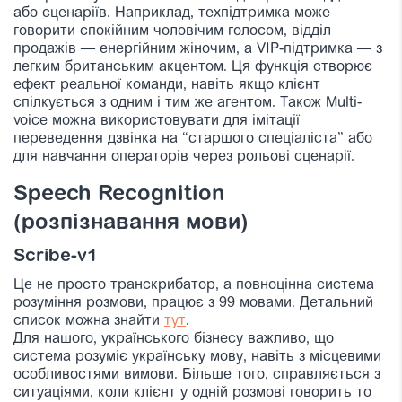
або сценаріїв. Наприклад, техпідтримка може
говорити спокійним чоловічим голосом, відділ
продажів — енергійним жіночим, а VIP-підтримка — з
легким британським акцентом. Ця функція створює
ефект реальної команди, навіть якщо клієнт
спілкується з одним і тим же агентом. Також Multi-
voice можна використовувати для імітації
переведення дзвінка на “старшого спеціаліста” або
для навчання операторів через рольові сценарії.
Speech Recognition
(розпізнавання мови)
Scribe-v1
Це не просто транскрибатор, а повноцінна система
розуміння розмови, працює з 99 мовами. Детальний
список можна знайти
тут
.
Для нашого, українського бізнесу важливо, що
система розуміє українську мову, навіть з місцевими
особливостями вимови. Більше того, справляється з
ситуаціями, коли клієнт у одній розмові говорить то