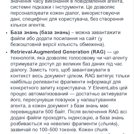
значення часу виконання в повідомлення агента,
системні підказки і інструменти. Це дозволяє
персоналізувати кожен діалог, використовуючи
дані, специфічні для користувача, без створення
кількох агентів.
База знань (база знань)
– можна завантажити
файли або додати посилання на сайт (у
безкоштовній версії кількість обмежена).
Retrieval-Augmented Generation (RAG)
— це
технологія, яка дозволяє голосовому чи чат-агенту
отримувати доступ до великих баз даних під час
діалогу. Замість того, щоб завантажувати в
контекст весь документ цілком, RAG витягує тільки
найбільш релевантні фрагменти інформації для
конкретного запиту користувача. У ElevenLabs цей
процес автоматизований — достатньо активувати
його, пересунувши повзунок у налаштуваннях
агента, а кожен документ з бази знань має
перевищувати 500 байт. Після включення RAG всі
додані файли проходять індексацію, а база знань
розбивається на невеликі фрагменти (
chunks
),
зазвичай по 100–500 токенів. Кожен chunk