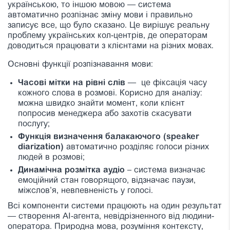
українською, то іншою мовою — система
автоматично розпізнає зміну мови і правильно
записує все, що було сказано. Це вирішує реальну
проблему українських кол-центрів, де операторам
доводиться працювати з клієнтами на різних мовах.
Основні функції розпізнавання мови:
Часові мітки на рівні слів
— це фіксація часу
кожного слова в розмові. Корисно для аналізу:
можна швидко знайти момент, коли клієнт
попросив менеджера або захотів скасувати
послугу;
Функція визначення балакаючого (speaker
diarization)
автоматично розділяє голоси різних
людей в розмові;
Динамічна розмітка аудіо
– система визначає
емоційний стан говорящого, відзначає паузи,
міжслов’я, невпевненість у голосі.
Всі компоненти системи працюють на один результат
— створення AI-агента, невідрізненного від людини-
оператора. Природна мова, розуміння контексту,