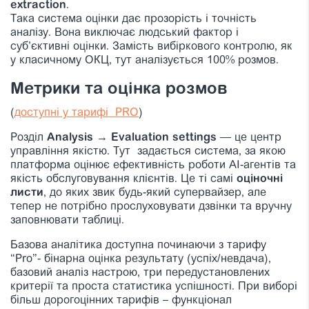
extraction
.
Така система оцінки дає прозорість і точність
аналізу. Вона виключає людський фактор і
суб’єктивні оцінки. Замість вибіркового контролю, як
у класичному ОКЦ, тут аналізується 100% розмов.
Метрики та оцінка розмов
(
доступні у тарифі PRO
)
Розділ
Analysis → Evaluation settings
— це центр
управління якістю. Тут задається система, за якою
платформа оцінює ефективність роботи AI-агентів та
якість обслуговування клієнтів. Це ті самі
оціночні
листи
, до яких звик будь-який супервайзер, але
тепер не потрібно прослуховувати дзвінки та вручну
заповнювати таблиці.
Базова аналітика доступна починаючи з тарифу
“Pro”- бінарна оцінка результату (успіх/невдача),
базовий аналіз настрою, три передустановлених
критерії та проста статистика успішності. При виборі
більш дорогоцінних тарифів – функціонал