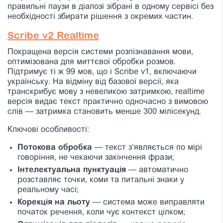
правильні паузи в діалозі зібрані в одному сервісі без
необхідності збирати рішення з окремих частин.
Scribe v2 Realtime
Покращена версія системи розпізнавання мови,
оптимізована для миттєвої обробки розмов.
Підтримує ті ж 99 мов, що і Scribe v1, включаючи
українську. На відміну від базової версії, яка
транскрибує мову з невеликою затримкою, realtime
версія видає текст практично одночасно з вимовою
слів — затримка становить менше 300 мілісекунд.
Ключові особливості:
Потокова обробка
— текст з’являється по мірі
говоріння, не чекаючи закінчення фрази;
Інтелектуальна пунктуація
— автоматично
розставляє точки, коми та питальні знаки у
реальному часі;
Корекція на льоту
— система може виправляти
початок речення, коли чує контекст цілком;