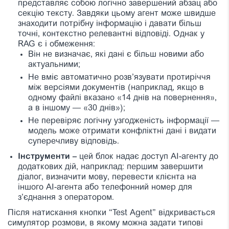
представляє собою логічно завершений абзац або
секцію тексту. Завдяки цьому агент може швидше
знаходити потрібну інформацію і давати більш
точні, контекстно релевантні відповіді. Однак у
RAG є і обмеження:
Він не визначає, які дані є більш новими або
актуальними;
Не вміє автоматично розв’язувати протиріччя
між версіями документів (наприклад, якщо в
одному файлі вказано «14 днів на повернення»,
а в іншому — «30 днів»);
Не перевіряє логічну узгодженість інформації —
модель може отримати конфліктні дані і видати
суперечливу відповідь.
Інструменти –
цей блок надає доступ AI-агенту до
додаткових дій, наприклад: першим завершити
діалог, визначити мову, перевести клієнта на
іншого AI-агента або телефонний номер для
з’єднання з оператором.
Після натискання кнопки “Test Agent” відкривається
симулятор розмови, в якому можна задати типові