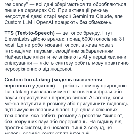
residency” — всі дані зберігаються та обробляються
лише на серверах ЄС. При активації режиму
недоступні деякі старі версії Gemini та Claude, але
Custom LLM і OpenAI працюють без обмежень.
TTS (Text-to-Speech)
— це голос бренду. І тут
ElevenLabs дійсно вражає: понад 5000 голосів на 31
мові. Це не роботизовані голоси, а жива мова з
інтонаціями, паузами, емоційним забарвленням.
Найчастіше клієнти не впізнають AI у перші хвилини
спілкування — якість синтезу робить мову практично
нерозрізненною від людської.
Сustom turn-taking (модель визначення
черговості у діалозі)
— робить розмову природною.
Turn-taking визначає момент закінчення фрази або
паузи користувача і передає сигнал AI-агенту, коли
можна вступити в розмову або призупинити відповідь,
підтримуючи плавний діалог. Це одна з ключових
технологій, яка робить розмову з роботом “живою”,
без незручних пауз або переривань. На відміну від
простих систем, які чекають тиші X секунд, ця