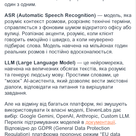
один з одним.
ASR (Automatic Speech Recognition)
— модель, яка
розуміє контекст розмови, розрізняє технічні терміни,
справляється з фоновим шумом відкритого офісу або
вулиці. Розпізнає акценти, розуміє, коли клієнт
говорить емоційно і швидко, а коли неуверено
підбирає слова. Модель навчена на мільйонах годин
реальних розмов і постійно вдосконалюється.
LLM (Large Language Model)
— це нейромережа,
навчена на величезних обсягах текстів, яка розуміє
та генерує людську мову. Простими словами, це
“мозок” AI-асистента, який дозволяє вести змістовні
діалоги, відповідати на питання та вирішувати
завдання.
Але на відміну від багатьох платформ, які змушують
використовувати їх власні моделі, ElevenLabs дає
вибір: Google Gemini, OpenAI, Anthropic, Custom LLM.
Перелік підтримуваних моделей в
документації
.
Відповідно до GDPR (General Data Protection
Regulation) платформа пропонує режим “EU data