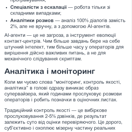
програмування;
Спеціалісти з ескалації
— робота тільки зі
складними випадками;
Аналітики розмов
— аналіз 100% діалогів замість
2%, але не вручну, а з допомогою AI-агентів.
AI-агенти — це не загроза, а інструмент еволюції
контакт-центрів. Чим більше завдань бере на себе
штучний інтелект, тим більше часу у операторів для
вирішення дійсно важливих питань, а не для
механічного слідування скриптам.
Аналітика і моніторинг
Коли ми чуємо слова “моніторинг, контроль якості,
аналітика” в голові одразу виникає образ
супервайзера, який годинами прослуховує розмови
операторів і робить позначки в оціночних листах.
Традиційний контроль якості — це вибіркове
прослуховування 2-5% дзвінків, де результат
залежить суто від оцінки перевіряючого. Це дорого,
суб’єктивно і охоплює мізерну частину реальних