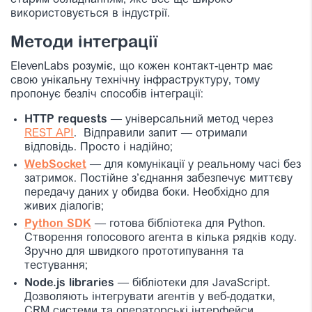
старим обладнанням, яке все ще широко
використовується в індустрії.
Методи інтеграції
ElevenLabs розуміє, що кожен контакт-центр має
свою унікальну технічну інфраструктуру, тому
пропонує безліч способів інтеграції:
HTTP requests
— універсальний метод через
REST API
. Відправили запит — отримали
відповідь. Просто і надійно;
WebSocket
— для комунікації у реальному часі без
затримок. Постійне з’єднання забезпечує миттєву
передачу даних у обидва боки. Необхідно для
живих діалогів;
Python SDK
— готова бібліотека для Python.
Створення голосового агента в кілька рядків коду.
Зручно для швидкого прототипування та
тестування;
Node.js libraries
— бібліотеки для JavaScript.
Дозволяють інтегрувати агентів у веб-додатки,
CRM системи та операторські інтерфейси.