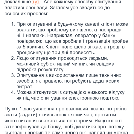
докладніше
тут
. Але кожному способу опитування
властиві свої вади. Загалом усе зводиться до
основних проблем:
При опитуванні в будь-якому каналі клієнт може
вважати, що проблему вирішено, а насправді –
ні. І навпаки. Наприклад, оператор у банку
повідомляє, що все зробила і транзакція пройде
за 5 хвилин. Клієнт полегшено зітхає, а гроші в
процесингу ще три дні провисять.
Якщо опитування проводиться людьми,
можливий суб’єктивний чинник чи свідома
підробка результату.
Опитування з використанням лише технічних
засобів, як правило, потребують додаткових
витрат.
Можна зіткнутися із ситуацією низького відгуку,
як під час опитування електронною поштою.
Пункт 1 дає уявлення про важливий нюанс: потрібно
знати (задати) якийсь конкретний час, протягом
якого питання вважається повторним. Якщо клієнт
зателефонував до банку, щоб дізнатися про іпотеку
сьогодні і зробив те саме через рік, навряд чи можна