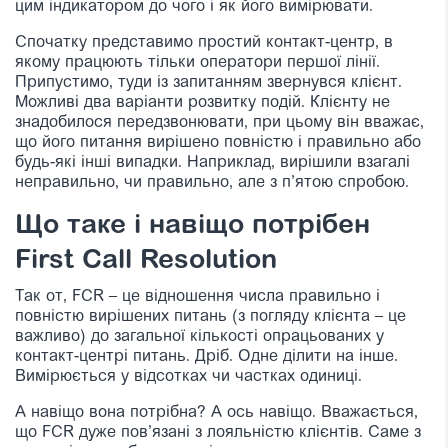
цим індикатором до чого і як його вимірювати.
Спочатку представимо простий контакт-центр, в
якому працюють тільки оператори першої лінії.
Припустимо, туди із запитанням звернувся клієнт.
Можливі два варіанти розвитку подій. Клієнту не
знадобилося передзвонювати, при цьому він вважає,
що його питання вирішено повністю і правильно або
будь-які інші випадки. Наприклад, вирішили взагалі
неправильно, чи правильно, але з п’ятою спробою.
Що таке і навіщо потрібен
First Call Resolution
Так от, FCR – це відношення числа правильно і
повністю вирішених питань (з погляду клієнта – це
важливо) до загальної кількості опрацьованих у
контакт-центрі питань. Дріб. Одне ділити на інше.
Вимірюється у відсотках чи частках одиниці.
А навіщо вона потрібна? А ось навіщо. Вважається,
що FCR дуже пов’язані з лояльністю клієнтів. Саме з