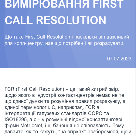
ВИМІРЮВАННЯ FIRST
CALL RESOLUTION
Що таке First Call Resolution і наскільки він важливий
для колл-центру, навіщо потрібен і як розрахувати.
07.07.2023
FCR (First Call Resolution) – це такий хитрий звір,
щодо якого в індустрії контакт-центрів немає не те
що єдиної думки та розуміння правил розрахунку, а
єдиної термінології. Є, наприклад, FCR в
інтерпретації галузевих стандартів COPC та
ISO18295, а є – у розумінні відомої консалтингової
фірми MetricNet, і ці бачення не співпадають. Тому
давайте, як то кажуть, “на огірках” розберемося, що з