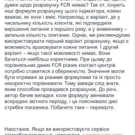
думки щодо розрахунку FCR немає? Так от, існують
інші формули розрахунку цього індикатора, кожен
вважає, як хоче і вміє. Наприклад, є варіант, де у
чисельнику кількість клієнтів, які підтвердили
вирішення питання з першого разу, а у знаменнику –
загальна кількість опитаних. Однак, ми рекомендуємо
використовувати перший варіант розрахунку, якщо є
можливість враховувати кожне питання. І другий
варіант – якщо такої можливості немає. Вони
бачаться найбільш коректними. При цьому до
порівняльних даних FCR різних контакт-центрів
потрібно ставитися з обережністю. Значення могли
бути отримані за різними формулами та їх просто
некоректно порівнювати. Тому завжди слід знати,
яким способом провадився розрахунок. До речі,
автор бачив випадки, коли формулу змінювали
всередині звітного періоду, і це пояснювало дикі
стрибки показника. Побачите таке – перевірте.
Наостанок. Якщо ви використовуєте сервіси