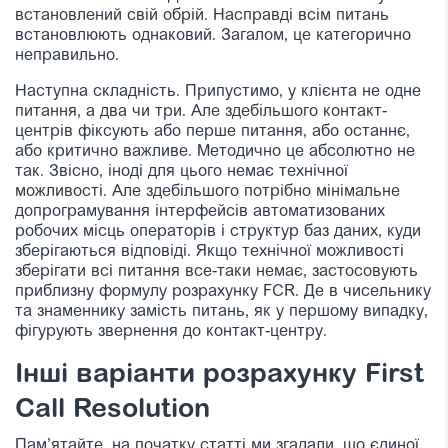
встановлений свій обрій. Насправді всім питань
встановлюють однаковий. Загалом, це категорично
неправильно.
Наступна складність. Припустимо, у клієнта не одне
питання, а два чи три. Але здебільшого контакт-
центрів фіксують або перше питання, або останнє,
або критично важливе. Методично це абсолютно не
так. Звісно, іноді для цього немає технічної
можливості. Але здебільшого потрібно мінімальне
допрограмування інтерфейсів автоматизованих
робочих місць операторів і структур баз даних, куди
зберігаються відповіді. Якщо технічної можливості
зберігати всі питання все-таки немає, застосовують
приблизну формулу розрахунку FCR. Де в чисельнику
та знаменнику замість питань, як у першому випадку,
фігурують звернення до контакт-центру.
Інші варіанти розрахунку First
Call Resolution
Пам’ятайте, на початку статті ми згадали, що єдиної