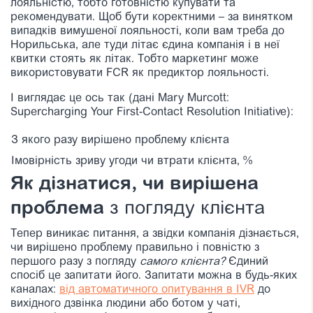
лояльністю, тобто готовністю купувати та
рекомендувати. Щоб бути коректними – за винятком
випадків вимушеної лояльності, коли вам треба до
Норильська, але туди літає єдина компанія і в неї
квитки стоять як літак. Тобто маркетинг може
використовувати FCR як предиктор лояльності.
І виглядає це ось так (дані Mary Murcott:
Supercharging Your First-Contact Resolution Initiative):
З якого разу вирішено проблему клієнта
Імовірність зриву угоди чи втрати клієнта, %
Як дізнатися, чи вирішена
проблема
з погляду клієнта
Тепер виникає питання, а звідки компанія дізнається,
чи вирішено проблему правильно і повністю з
першого разу з погляду
самого клієнта?
Єдиний
спосіб це запитати його. Запитати можна в будь-яких
каналах:
від автоматичного опитування в IVR
до
вихідного дзвінка людини або ботом у чаті,