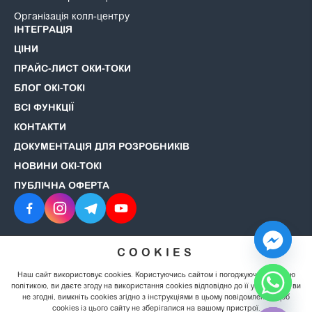
Організація колл-центру
ІНТЕГРАЦІЯ
ЦІНИ
ПРАЙС-ЛИСТ ОКИ-ТОКИ
БЛОГ ОКІ-ТОКІ
ВСІ ФУНКЦІЇ
КОНТАКТИ
ДОКУМЕНТАЦІЯ ДЛЯ РОЗРОБНИКІВ
НОВИНИ ОКІ-ТОКІ
ПУБЛІЧНА ОФЕРТА
COOKIES
© 2008–2026 ОКІ-ТОКІ. Всі права захищені.
Політика
конфіденційності
Наш сайт використовує cookies. Користуючись сайтом і погоджуючись із цією
політикою, ви даєте згоду на використання cookies відповідно до її умов. Якщо ви
не згодні, вимкніть cookies згідно з інструкціями в цьому повідомленні, щоб
Hide chaty
cookies із цього сайту не зберігалися на вашому пристрої.