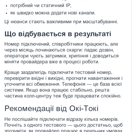
потрібний чи статичний IP;
як швидко можна додати нові канали.
Ці нюанси стають важливими при масштабуванні.
Що відбувається в результаті
Номер підключений, співробітники працюють, але
через місяць починаються скарги: падає дозвін,
оператори чують затримки, хрипіння і доводиться
міняти провайдера вже в процесі роботи.
Краще заздалегідь підключити тестовий номер,
перевірити вхідні і вихідні, прогнати навантаження і
уточнити всі обмеження. Телефонія — це база всієї
системи. Якщо вона працює стабільно, решта
частина колл-центру теж буде працювати спокійно.
Рекомендації від Окі-Токі
Не поспішайте підключати відразу кілька номерів.
Почніть з одного тестового — цього достатньо, щоб
зрозуміти, як провайдер працює в реальних умовах.