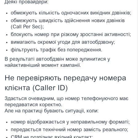
Деякі провайдери:
обмежують кількість одночасних вихідних дзвінків;
обмежують швидкість здійснення нових дзвінків
(Call Per Sec);
блокують номер при різкому зростанні активності;
вимагають окремої угоди для автообдзвону;
фільтрують трафік без попередження.
В результаті автообдзвін може зупинитися у
найактивніший момент кампанії.
Не перевіряють передачу номера
клієнта (Caller ID)
Здається очевидним, що номер телефонуючого має
передаватися коректно.
Але на практиці бувають ситуації, коли:
номер відображається у неправильному форматі;
передається технічний номер замість реального;
CRM не розпізнає вхідний контакт;