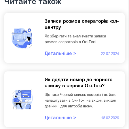
Читайте також
Записи розмов операторів кол-
центру
Як зберігати та аналізувати записи
розмов операторів в Окі-Токі
Детальніше >
22.07.2024
Як додати номер до чорного
списку в сервісі Окі-Токі?
Що таке Чорний список номерів і як його
налаштувати в Окі-Токі на вхідні, вихідні
дзвінки і для автообдзвону.
Детальніше >
18.02.2026