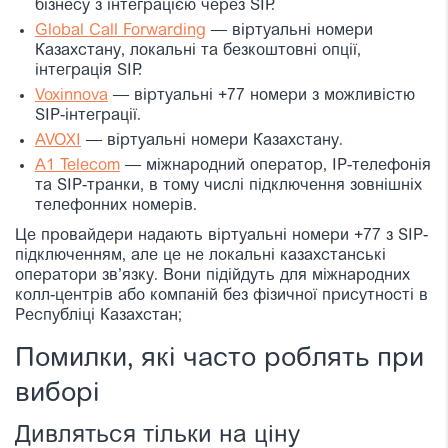
бізнесу з інтеграцією через SIP.
Global Call Forwarding
— віртуальні номери
Казахстану, локальні та безкоштовні опції,
інтеграція SIP.
Voxinnova
— віртуальні +77 номери з можливістю
SIP-інтеграції.
AVOXI
— віртуальні номери Казахстану.
A1 Telecom
— міжнародний оператор, IP-телефонія
та SIP-транки, в тому числі підключення зовнішніх
телефонних номерів.
Це провайдери надають віртуальні номери +77 з SIP-
підключенням, але це не локальні казахстанські
оператори зв’язку. Вони підійдуть для міжнародних
колл-центрів або компаній без фізичної присутності в
Республіці Казахстан;
Помилки, які часто роблять при
виборі
Дивляться тільки на ціну