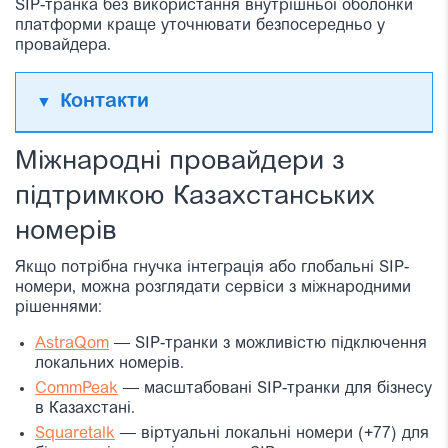
SIP-транка без використання внутрішньої оболонки
платформи краще уточнювати безпосередньо у
провайдера.
Контакти
Міжнародні провайдери з
підтримкою Казахстанських
номерів
Якщо потрібна гнучка інтеграція або глобальні SIP-
номери, можна розглядати сервіси з міжнародними
рішеннями:
AstraQom
— SIP-транки з можливістю підключення
локальних номерів.
CommPeak
— масштабовані SIP-транки для бізнесу
в Казахстані.
Squaretalk
— віртуальні локальні номери (+77) для