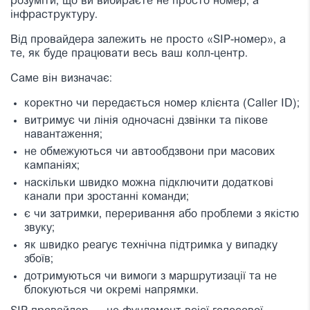
розуміти, що ви вибираєте не просто номер, а
інфраструктуру.
Від провайдера залежить не просто «SIP-номер», а
те, як буде працювати весь ваш колл-центр.
Саме він визначає:
коректно чи передається номер клієнта (Caller ID);
витримує чи лінія одночасні дзвінки та пікове
навантаження;
не обмежуються чи автообдзвони при масових
кампаніях;
наскільки швидко можна підключити додаткові
канали при зростанні команди;
є чи затримки, переривання або проблеми з якістю
звуку;
як швидко реагує технічна підтримка у випадку
збоїв;
дотримуються чи вимоги з маршрутизації та не
блокуються чи окремі напрямки.