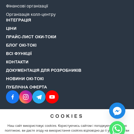
Фінансові організації
Організація колл-центру
ІНТЕГРАЦІЯ
ЦІНИ
ПРАЙС-ЛИСТ ОКИ-ТОКИ
БЛОГ ОКІ-ТОКІ
ВСІ ФУНКЦІЇ
КОНТАКТИ
ДОКУМЕНТАЦІЯ ДЛЯ РОЗРОБНИКІВ
НОВИНИ ОКІ-ТОКІ
ПУБЛІЧНА ОФЕРТА
COOKIES
© 2008–2026 ОКІ-ТОКІ. Всі права захищені.
Політика
конфіденційності
Наш сайт використовує cookies. Користуючись сайтом і погоджуючись із цією
політикою, ви даєте згоду на використання cookies відповідно до її умов. Якщо ви