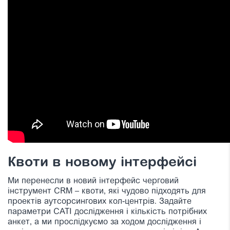
Квоти в новому інтерфейсі
Ми перенесли в новий інтерфейс черговий
інструмент CRM – квоти, які чудово підходять для
проектів аутсорсингових кол-центрів. Задайте
параметри CATI дослідження і кількість потрібних
анкет, а ми прослідкуємо за ходом дослідження і