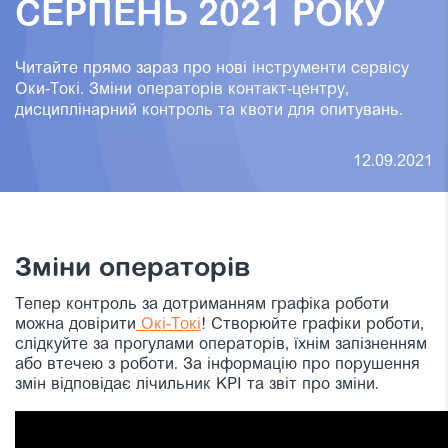
СЕРПЕНЬ 2021 РОКУ
Читайте прямо зараз про нові інструменти сервісу
Оки-Токі. Зміни операторів контакт-центру,
дисциплінарний контроль та квоти для опитувань.
12.09.2021
Зміни операторів
Тепер контроль за дотриманням графіка роботи
можна довірити
Окі-Токі
! Створюйте графіки роботи,
слідкуйте за прогулами операторів, їхнім запізненням
або втечею з роботи. За інформацію про порушення
змін відповідає лічильник KPI та звіт про зміни.