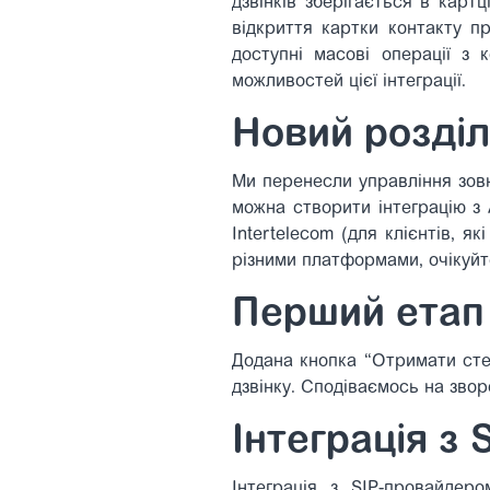
дзвінків зберігається в карт
відкриття картки контакту п
доступні масові операції з
можливостей цієї інтеграції.
Новий розділ
Ми перенесли управління зовн
можна створити інтеграцію з
Intertelecom (для клієнтів, 
різними платформами, очікуйт
Перший етап
Додана кнопка “Отримати сте
дзвінку. Сподіваємось на звор
Інтеграція з
Інтеграція з SIP-провайдер