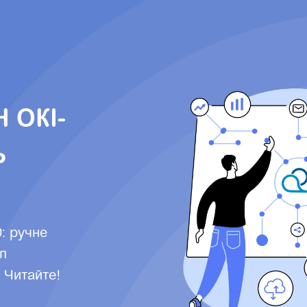
 ОКІ-
Ь
: ручне
п
 Читайте!