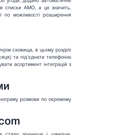
або угоди, додано автоматичне
 в списки АМО, а це значить,
еї по можливості розширення
крім сховища, в цьому розділі
яця) та під’єднати телефонію
увати асортимент інтеграцій з
ми
енограму розмови по окремому
ecom
ня стало зручніше і швидше.