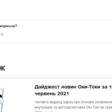
 корисна?
ож
Дайджест новин Оки-Токи за 
червень 2021
Читайте відразу зараз про основні оновленн
внутрішніх та аутсорсингових Окі-Токі за тр