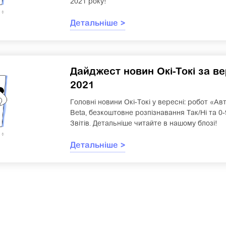
2021 року!
Детальніше >
Дайджест новин Окі-Токі за в
2021
Головні новини Окі-Токі у вересні: робот «А
Beta, безкоштовне розпізнавання Так/Ні та 0
Звітів. Детальніше читайте в нашому блозі!
Детальніше >