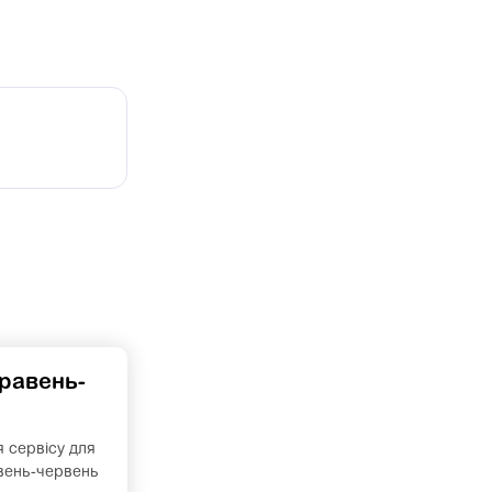
травень-
я сервісу для
авень-червень