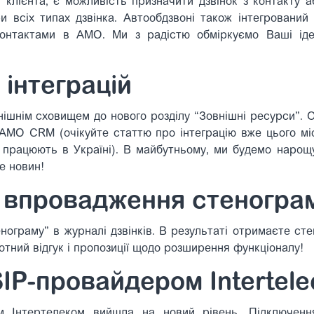
ці клієнта, є можливість призначити дзвінок з контакту 
ри всіх типах дзвінка. Автообдзвоні також інтегрований
 контактами в АМО. Ми з радістю обміркуємо Ваші ід
 інтеграцій
ішнім сховищем до нового розділу “Зовнішні ресурси”. О
 AMO CRM (очікуйте статтю про інтеграцію вже цього міс
які працюють в Україні). В майбутньому, ми будемо нарощ
е новин!
 впровадження стеногра
нограму” в журналі дзвінків. В результаті отримаєте ст
отний відгук і пропозиції щодо розширення функціоналу!
 SIP-провайдером Intertel
ом Інтертелеком вийшла на новий рівень. Підключен